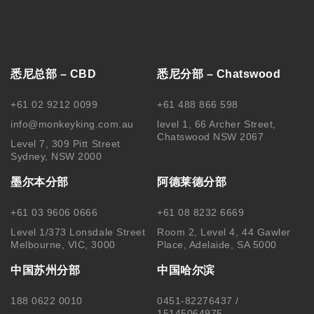
悉尼总部 – CBD
悉尼分部 – Chatswood
+61 02 9212 0099
+61 488 866 598
info@monkeyking.com.au
level 1, 66 Archer Street,
Chatswood NSW 2067
Level 7, 309 Pitt Street
Sydney, NSW 2000
墨尔本分部
阿德莱德分部
+61 03 9606 0666
+61 08 8232 6669
Level 1/373 Lonsdale Street
Room 2, Level 4, 44 Gawler
Melbourne, VIC, 3000
Place, Adelaide, SA 5000
中国苏州分部
中国哈尔滨
188 0622 0010
0451-82276437 /
15145064975