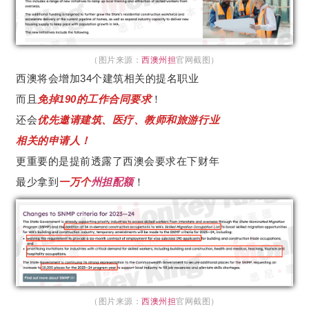
（图片来源：
西澳州担
官网截图）
西澳将会增加34个建筑相关的提名职业
而且
免掉190的工作合同要求
！
还会
优先邀请建筑、医疗、教师和旅游行业
相关的申请人！
更重要的是提前透露了西澳会要求在下财年
最少拿到
一万个
州担配额
！
（图片来源：
西澳州担
官网截图）