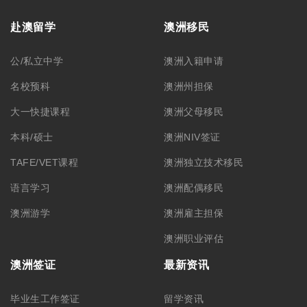
赴澳留学
澳洲移民
公/私立中学
澳洲入籍申请
名校预科
澳洲州担保
大一快捷课程
澳洲父母移民
本科/硕士
澳洲NIV签证
TAFE/VET课程
澳洲独立技术移民
语言学习
澳洲配偶移民
澳洲游学
澳洲雇主担保
澳洲职业评估
澳洲签证
最新资讯
毕业生工作签证
留学资讯