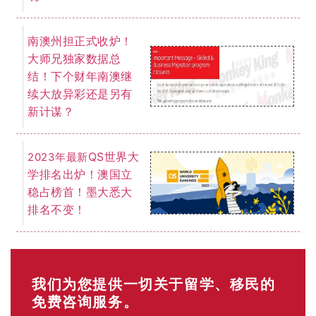
南澳州担正式收炉！
大师兄独家数据总
结！下个财年南澳继
续大放异彩还是另有
新计谋？
QS世界大
2023年最新
学排名出炉！澳国立
稳占榜首！墨大悉大
排名不变！
我们为您提供一切关于留学、移民的
免费咨询服务。