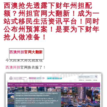
西澳抢先透露下财年州担配
额？州担官网大翻新！成为一
站式移民生活资讯平台！同时
公布州预算案！是要为下财年
抢人做准备！
西澳州担
官网大翻新
今天回来大师兄就发现
西澳州担
官网换衣服了！