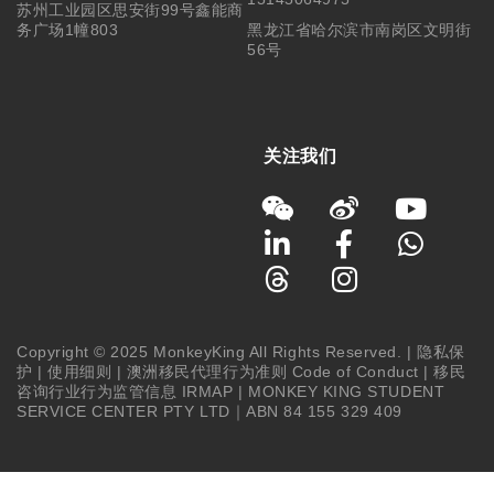
苏州工业园区思安街99号鑫能商
务广场1幢803
黑龙江省哈尔滨市南岗区文明街
56号
关注我们
Copyright © 2025 MonkeyKing All Rights Reserved. |
隐私保
护
|
使用细则
|
澳洲移民代理行为准则 Code of Conduct
|
移民
咨询行业行为监管信息 IRMAP
| MONKEY KING STUDENT
SERVICE CENTER PTY LTD｜ABN 84 155 329 409