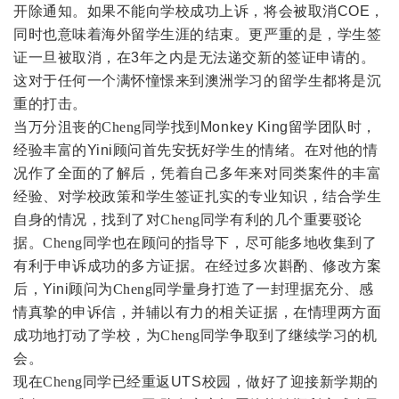
开除通知。
如果不能向学校成功上诉，将会被取消
COE
，
同时也意味着海外留学生涯的结束。更严重的是，学生签
证一旦被取消，在
3
年之内是无法递交新的签证申请的。
这对于任何一个满怀憧憬来到澳洲学习的留学生都将是沉
重的打击。
当万分沮丧的
Cheng
同学找到
Monkey King
留学团队时，
经验丰富的
Yini
顾问首先安抚好学生的情绪。在对他的情
况作了全面的了解后，凭着自己多年来对同类案件的丰富
经验、对学校政策和学生签证扎实的专业知识，结合学生
自身的情况，找到了对
Cheng
同学有利的几个重要驳论
据。
Cheng
同学也在顾问的指导下，尽可能多地收集到了
有利于申诉成功的多方证据。在经过多次斟酌、修改方案
后，
Yini
顾问为
Cheng
同学量身打造了一封理据充分、感
情真挚的申诉信，并辅以有力的相关证据，在情理两方面
成功地打动了学校，为
Cheng
同学争取到了继续学习的机
会。
现在
Cheng
同学已经重返
UTS
校园，做好了迎接新学期的