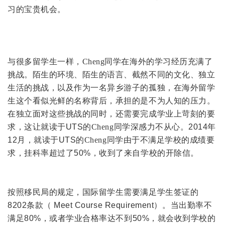
习的宝贵机会。
与很多留学生一样，
Cheng
同学在海外的学习经历充满了
挑战。陌生的环境、陌生的语言、截然不同的文化、独立
生活的挑战，以及作为一名异乡游子的孤独，在海外留学
生这个看似光鲜的名称背后，承担的是不为人知的压力。
在独立面对这些挑战的同时，还需要完成学业上苛刻的要
求，这让就读于
UTS
的
Cheng
同学深感力不从心。
2014
年
12
月，就读于
UTS
的
Cheng
同学由于不满足学校的成绩要
求，挂科率超过了
50%
，收到了来自学校的开除信。
按照移民局的规定，国际留学生需要满足学生签证的
8202
条款（
Meet Course Requirement
）。当出勤率不
满足
80%
，或者学业合格率达不到
50%
，就会收到学校的