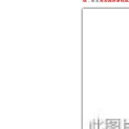
绩
，甚至
免去国际课程成