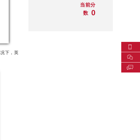
当前分
0
数
情况下，英