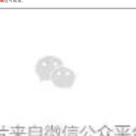
绩
也可就读。