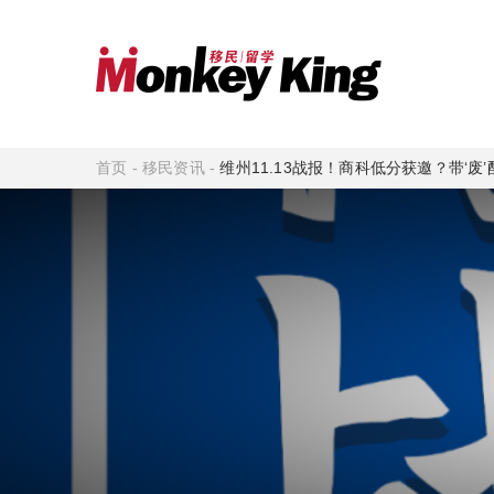
首页
-
移民资讯
-
维州11.13战报！商科低分获邀？带‘