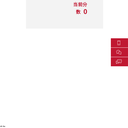
当前分
0
数