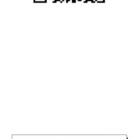
往期推荐
“悟十载，领未来”
MonkeyKing&领航
十周年庆典晚宴
教育
回顾