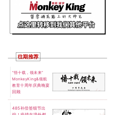
485补偿签细节出
炉！疫情在境外都
可以申请！2027年
截止申请！唯一要
注意这个坑！
南澳州担正式收
炉！大师兄独家数
据总结！下个财年
南澳继续大放异彩
还是另有新计谋？
QS世界
2023年最新
大学排名出炉！澳
国立稳占榜首！墨
大悉大排名不变！