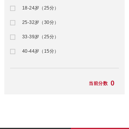
赴澳留学
澳洲移民
公/私立中学
澳洲入籍申请
名校预科
澳洲州担保
大一快捷课程
澳洲父母移民
本科/硕士
澳洲NIV签证
TAFE/VET课程
澳洲独立技术移民
语言学习
澳洲配偶移民