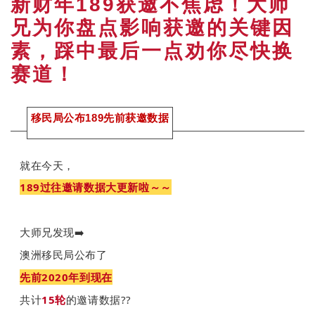
新财年189获邀不焦虑！大师
兄为你盘点影响获邀的关键因
素，踩中最后一点劝你尽快换
赛道！
移民局
公布
189
先前获邀数据
就在今天，
189过往邀请数据大更新啦～～
大师兄发现➡️
澳洲移民局公布了
先前2020年到现在
共计
15轮
的邀请数据
??