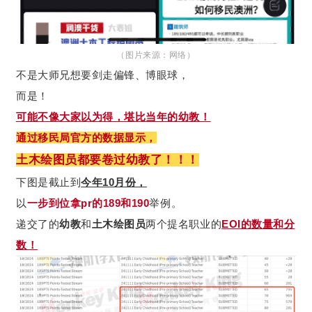
（图片来源：网络）
不是大师兄想要剑走偏锋、博眼球，
而是！
可能不像大家以为得，堪比当年的幼教！
通过移民局官方的数据显示，
土木绘图员都要卷过幼教了！！！
下图是截止到
今年10月份，
以
一步到位拿pr的189和190
举例。
递交了的
幼教
和
土木绘图员
两个提名职业的
EOI的数量和分
数！