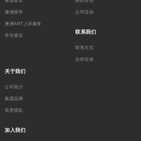
+61 02 9212 0099
+61 488 866 598
info@monkeyking.com.au
level 1, 66 Archer Street,
Chatswood NSW 2067
Level 7, 309 Pitt Street
Sydney, NSW 2000
墨尔本分部
阿德莱德分部
+61 03 9606 0666
+61 08 8232 6669
Level 1/373 Lonsdale Street
Room 2, Level 4, 44 Gawler
Melbourne, VIC, 3000
Place, Adelaide, SA 5000
中国苏州分部
中国哈尔滨
188 0622 0010
0451-82276437 /
15145064975
苏州工业园区思安街99号鑫能商
务广场1幢803
黑龙江省哈尔滨市南岗区文明街
56号