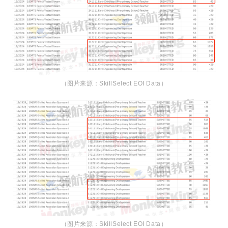
（图片来源：
SkillSelect EOI Data
）
（图片来源：
SkillSelect EOI Data
）