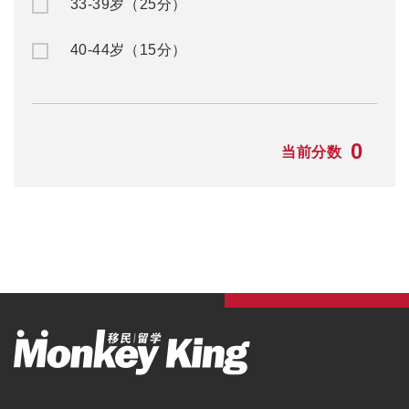
名校预科
澳洲州担保
大一快捷课程
澳洲父母移民
本科/硕士
澳洲NIV签证
TAFE/VET课程
澳洲独立技术移民
语言学习
澳洲配偶移民
澳洲游学
澳洲雇主担保
澳洲职业评估
澳洲签证
最新资讯
毕业生工作签证
留学资讯
旅游签证
移民资讯
澳洲游学
公司活动
澳洲ART上诉服务