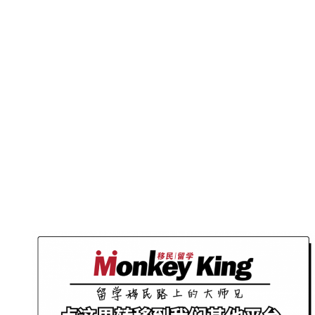
往期推荐
2024 AMEC EXPO现场回顾！各界精英
齐聚Hilton，帮你从留学｜移民｜求职三
方面扫清一切障碍！
澳洲留学新生配额拟定！明年开始只能招
27万！蛋糕定好谁能分得大头呢？