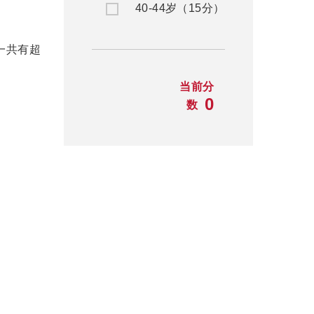
40-44岁（15分）
，一共有超
当前分
0
数