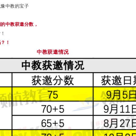
犹豫中教的宝子
到的中教获邀分数，
看！
吗？！
中教获邀情况