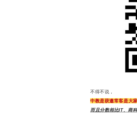
不得不说，
中教是获邀常客是大
而且分数相比IT、商科