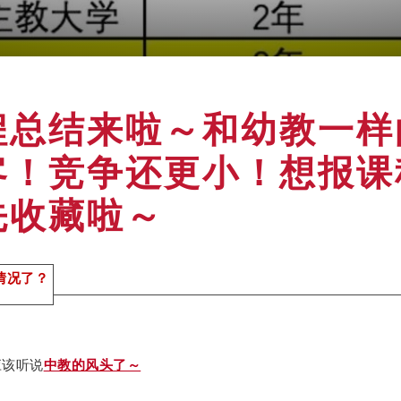
程总结来啦～和幼教一样
客！竞争还更小！想报课
先收藏啦～
情况了？
应该听说
中教的风头了～