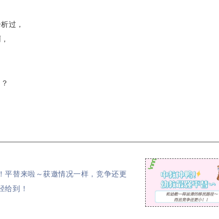
分析过，
啊，
了？
！平替来啦～获邀情况一样，竞争还更
径给到！