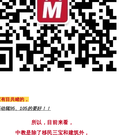
家有目共睹的，
动辄95、105的要好！！
目前来看，
所以，
中教是除了移民三宝和建筑外，