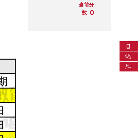
当前分
0
数