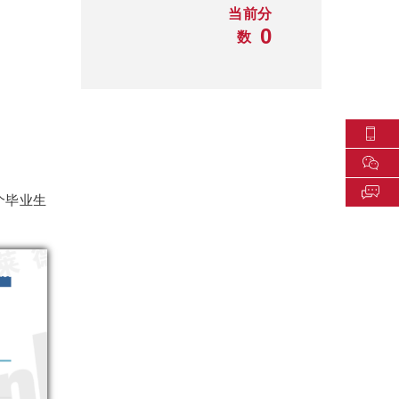
当前分
0
数
个毕业生