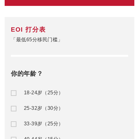
赴澳留学
澳洲移民
公/私立中学
澳洲入籍申请
名校预科
澳洲州担保
大一快捷课程
澳洲父母移民
本科/硕士
澳洲NIV签证
TAFE/VET课程
澳洲独立技术移民
语言学习
澳洲配偶移民
澳洲游学
澳洲雇主担保
澳洲职业评估
澳洲签证
最新资讯