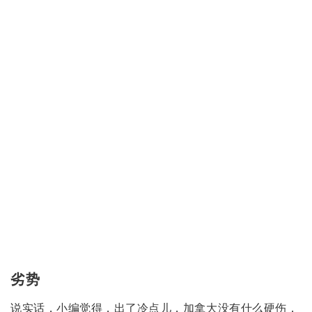
综上所述
小编觉得
留学性价比最高的国家是
澳大利亚
学费相对美国便宜
签证以及移民政策相对加拿大容易
当然啦