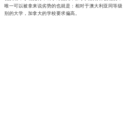
case by case
对于学习非常好家里非常有钱的同学
一定要去美国闯一闯
但如果你学习一般又想移民
那一定是澳大利亚或者加拿大啦
如果你喜欢安逸舒适，喜欢北方的气候
来加拿大
但如果你喜欢狂野自然，喜欢热情自由
快来澳洲吧！