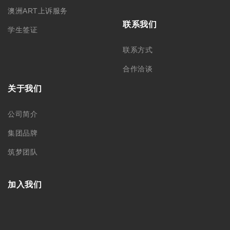
188 0622 0010
0451-82276437 /
15145064975
苏州工业园区思安街99号鑫能商
务广场1幢803
黑龙江省哈尔滨市南岗区文明街
56号
关注我们
Copyright © 2025 MonkeyKing All Rights Reserved. |
隐私保
护
|
使用细则
|
澳洲移民代理行为准则 Code of Conduct
|
移民
咨询行业行为监管信息 IRMAP
| MONKEY KING STUDENT
SERVICE CENTER PTY LTD｜ABN 84 155 329 409