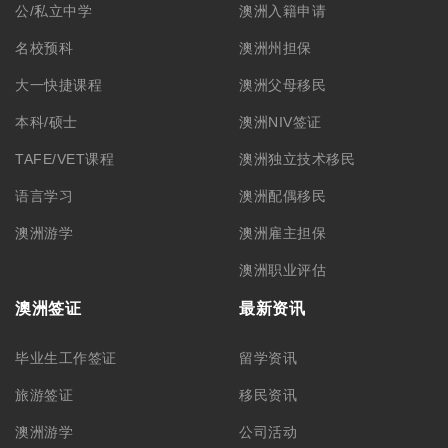
加入我们
悉尼总部 – CBD
悉尼分部 – Chatswood
+61 02 9212 0099
+61 488 866 598
info@monkeyking.com.au
level 1, 66 Archer Street,
Chatswood NSW 2067
Level 7, 309 Pitt Street
Sydney, NSW 2000
墨尔本分部
阿德莱德分部
+61 03 9606 0666
+61 08 8232 6669
Level 1/373 Lonsdale Street
Room 2, Level 4, 44 Gawler
Melbourne, VIC, 3000
Place, Adelaide, SA 5000
中国苏州分部
中国哈尔滨