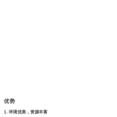
1. 环境优美，资源丰富
加拿大，资源丰富，环境优美，地处北半球，是不喜欢热
的同学的最佳去处。
2. 教育质量高，学费亲民
加拿大的留学性价比是非常高的，教学质量高，学费相对
低廉。而且地理位置靠近美国，毕业的宝宝可以试试去隔
壁的美利坚找找工作，说不定能遇到不错的公司。