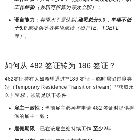
工作经验
（兼职可折算为等效全职）；
语言能力
：
英语水平需达到
雅思总分5.0，单项不低
于5.0
或提供等效英语成绩（如 PTE、TOEFL
等）。
如何从 482 签证转为 186 签证？
482签证持有人如希望通过**186 签证 – 临时居留过渡类
别（Temporary Residence Transition stream）**获取永
久居留权，须满足以下条件：
雇主一致性
：当前雇主必须与申请 482 签证时提供担
保的雇主一致；
雇佣期限
：已在该雇主处持续工作
至少2年
；