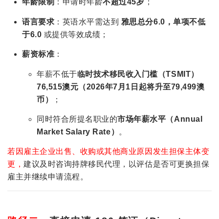
年龄限制
：申请时年龄
不超过45岁
；
语言要求
：英语水平需达到
雅思总分6.0，单项不低
于6.0
或提供等效成绩；
薪资标准
：
年薪不低于
临时技术移民收入门槛（TSMIT）
76,515澳元（2026年7月1日起将升至79,499澳
币）
；
同时符合所提名职业的
市场年薪水平（Annual
Market Salary Rate）
。
若因雇主企业出售、收购或其他商业原因发生担保主体变
更，
建议及时咨询持牌移民代理，以评估是否可更换担保
雇主并继续申请流程。