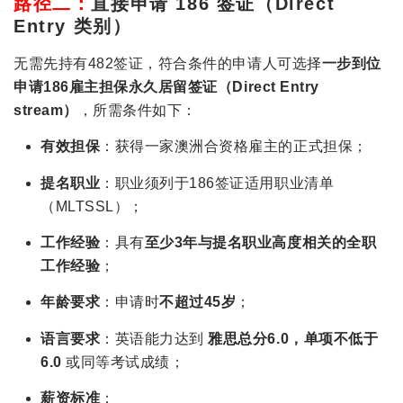
路径二：
直接申请 186 签证（Direct
Entry 类别）
无需先持有482签证，符合条件的申请人可选择
一步到位
申请186雇主担保永久居留签证（Direct Entry
stream）
，所需条件如下：
有效担保
：获得一家澳洲合资格雇主的正式担保；
提名职业
：职业须列于186签证适用职业清单
（MLTSSL）；
工作经验
：具有
至少3年与提名职业高度相关的全职
工作经验
；
年龄要求
：申请时
不超过45岁
；
语言要求
：英语能力达到
雅思总分6.0，单项不低于
6.0
或同等考试成绩；
薪资标准
：