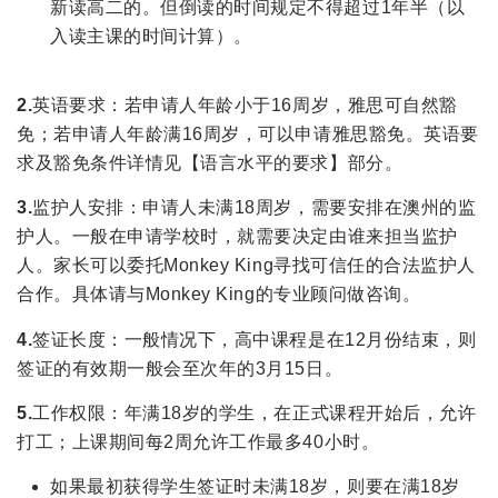
新读高二的。但倒读的时间规定不得超过
1
年半（以
入读主课的时间计算）。
2.
英语要求：若申请人年龄小于
16
周岁，雅思可自然豁
免；若申请人年龄满
16
周岁，可以申请雅思豁免。英语要
求及豁免条件详情见【语言水平的要求】部分。
3.
监护人安排：申请人未满
18
周岁，需要安排在澳州的监
护人。一般在申请学校时，就需要决定由谁来担当监护
人。家长可以委托Monkey King寻找可信任的合法监护人
合作。具体请与Monkey King的专业顾问做咨询。
4.
签证长度：一般情况下，高中课程是在
12
月份结束，则
签证的有效期一般会至次年的
3
月
15
日。
5.
工作权限：年满
18
岁的学生，在正式课程开始后，允许
打工；上课期间每2周允许工作最多
40
小时。
如果最初获得学生签证时未满
18
岁，则要在满
18
岁