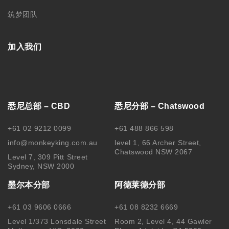
筑梦团队
加入我们
悉尼总部 – CBD
悉尼分部 – Chatswood
+61 02 9212 0099
+61 488 866 598
info@monkeyking.com.au
level 1, 66 Archer Street,
Chatswood NSW 2067
Level 7, 309 Pitt Street
Sydney, NSW 2000
墨尔本分部
阿德莱德分部
+61 03 9606 0666
+61 08 8232 6669
Level 1/373 Lonsdale Street
Room 2, Level 4, 44 Gawler