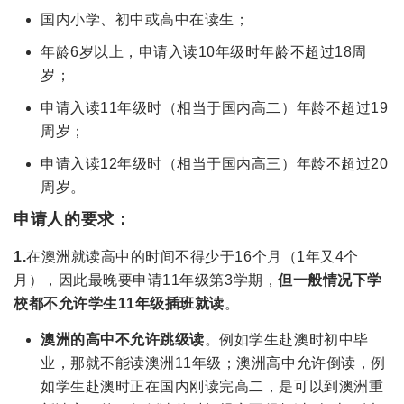
国内小学、初中或高中在读生；
年龄
6
岁以上，申请入读
10
年级时年龄不超过
18
周
岁；
申请入读
11
年级时（相当于国内高二）年龄不超过
19
周岁；
申请入读
12
年级时（相当于国内高三）年龄不超过
20
周岁。
申请人的要求：
1.
在澳洲就读高中的时间不得少于
16
个月（1年又4个
月），因此最晚要申请
11
年级第
3
学期，
但一般情况下学
校都不允许学生
11
年级插班就读
。
澳洲的高中不允许跳级读
。例如学生赴澳时初中毕
业，那就不能读澳洲
11
年级；澳洲高中允许倒读，例
如学生赴澳时正在国内刚读完高二，是可以到澳洲重