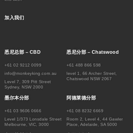
加入我们
悉尼总部 – CBD
悉尼分部 – Chatswood
+61 02 9212 0099
+61 488 866 598
info@monkeyking.com.au
level 1, 66 Archer Street,
Chatswood NSW 2067
Level 7, 309 Pitt Street
Sydney, NSW 2000
墨尔本分部
阿德莱德分部
+61 03 9606 0666
+61 08 8232 6669
Level 1/373 Lonsdale Street
Room 2, Level 4, 44 Gawler
Melbourne, VIC, 3000
Place, Adelaide, SA 5000