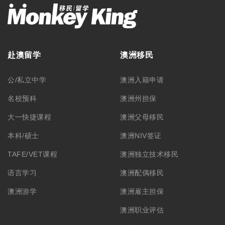
赴澳留学
澳洲移民
公/私立中学
澳洲入籍申请
名校预科
澳洲州担保
大一快捷课程
澳洲父母移民
本科/硕士
澳洲NIV签证
TAFE/VET课程
澳洲独立技术移民
语言学习
澳洲配偶移民
澳洲游学
澳洲雇主担保
澳洲职业评估