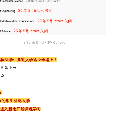
（图片来源：UNSW College）
把国际学生几道入学途径全堵上！
新如下➡️
⛔️
r
er的学生登记入学
，进入新南开始课程学习