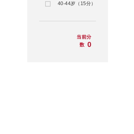
40-44岁（15分）
当前分
0
数