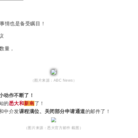
事情也是备受瞩目！
议
额数量，
（图片来源：ABC News）
小动作不断了！
知的
悉大和
新南
了！
和中介发
课程满位、关闭部分申请通道
的邮件了！
（图片来源：悉大官方邮件 截图）