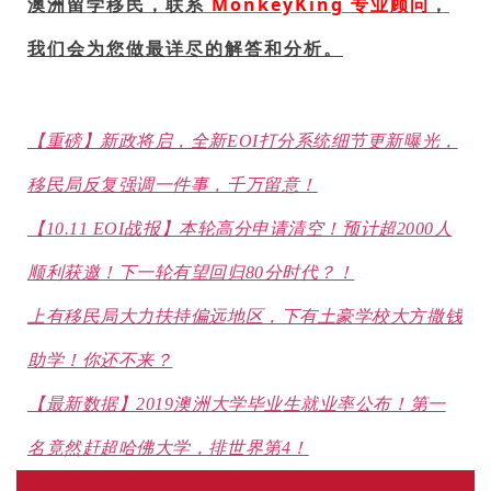
澳洲留学移民，联系
MonkeyKing 专业顾问
，
我们会为您做最详尽的解答和分析。
【重磅】新政将启，全新EOI打分系统细节更新曝光，
移民局反复强调一件事，千万留意！
【10.11 EOI战报】本轮高分申请清空！预计超2000人
顺利获邀！下一轮有望回归80分时代？！
上有移民局大力扶持偏远地区，下有土豪学校大方撒钱
助学！你还不来？
【最新数据】2019澳洲大学毕业生就业率公布！第一
名竟然赶超哈佛大学，排世界第4！