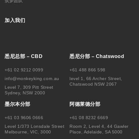
筑梦团队
加入我们
悉尼总部 – CBD
悉尼分部 – Chatswood
+61 02 9212 0099
+61 488 866 598
info@monkeyking.com.au
level 1, 66 Archer Street,
Chatswood NSW 2067
Level 7, 309 Pitt Street
Sydney, NSW 2000
墨尔本分部
阿德莱德分部
+61 03 9606 0666
+61 08 8232 6669
Level 1/373 Lonsdale Street
Room 2, Level 4, 44 Gawler
Melbourne, VIC, 3000
Place, Adelaide, SA 5000