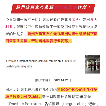
新州政府宣布最新
留学生
返澳
计划！
今日新州州政府推动计划通过专门隔离将
留学生
带回
澳大
利亚
，警察和卫生官员签署了一项使用检疫系统接受入境
者的计划后，
新州强势宣布在无视澳洲边境封锁限制下接
回
留学生返澳
，帮助当地教育行业复苏。
（图片来自于：SBS NEWS）
据悉，
计划中表示将在几个月内
将600个床位的学生住宿
场所转换为检疫场所。
新州财政部长多米尼克·佩罗特
（Dominic Perrottet）告诉澳媒（theguardian）记者，