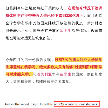
但是到今年边境仍然处于关闭状态，
在
现如今
情况下澳洲
整体留学产业带来收入也已经下降到320亿澳元
。而且面临
全球留学市场中其他国家陆续开放边境的状态，新州财政
部长表示担心，澳洲会有严重的
留学生
流失情况，
教育市
场也可能永远无法恢复如初。
今年四月的另一份报告发现，
只有7％的
澳大利亚
大学
留学
生
愿意纯在线学习。绝大多数人只有能够“过渡到面对面”学
习时才能入学。
与
澳大利亚
争夺
留学生
的国家，例如加拿
大，英国和美国，都陆续放宽边界限制。