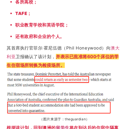
各所高校；
TAFE；
职业教育学校和英语学院；
还有政府和企业的个人。
其首席执行官菲尔·霍尼伍德（Phil Honeywood）向
澳大
利亚
卫报确认了该计划，
并表示已批准将600个床位的学
生住宿场所转换为检疫场所。
（图片来源于：
theguardian
）
根据该计划，回到澳洲的
留学生
将在到达后的住宿中隔离