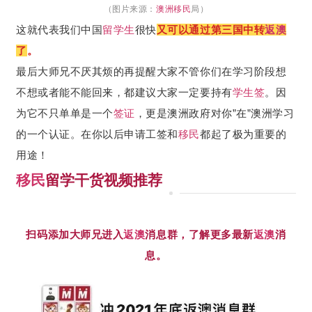
（图片来源：
澳洲移民
局）
这就代表我们中国
留学生
很快
又可以通过第三国中转
返澳
了
。
最后大师兄不厌其烦的再提醒大家不管你们在学习阶段想
不想或者能不能回来，都建议大家一定要持有
学生签
。因
为它不只单单是一个
签证
，更是澳洲政府对你”在”澳洲学习
的一个认证。在你以后申请工签和
移民
都起了极为重要的
用途！
移民
留学干货视频推荐
扫码添加大师兄进入
返澳
消息群，了解更多最新
返澳
消
息。