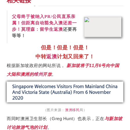
相关链接
父母终于被纳入PR/公民直系亲
属！
但距离自动豁免入澳还差一
步！
莫理森：
留学生
返澳
还要再
等等！
但是！但是！但是！
中转
返澳
计划又回来了！
根据新加坡政府的网站所说，
新加坡
将于11月6号向中国
大陆和澳洲的
维州
开放
。
（图片来源：
澳洲移民
局）
而同时澳洲卫生部长（Greg Hunt）也表示，正在
与新加坡
讨论旅游气泡的计划
。