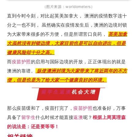
（图片来源：worldometers）
直到今时今刻，对比起英美加拿大， 澳洲的疫情数字连十
分之一也不到， 虽然确实在疫情发生后，澳洲的边境封锁
为大家带来很多的不方便，但是所谓苦口良药，
英美加拿
大虽然没有封锁边境，大家目前也是可以自由进出，但是
健康风险却十分之高。
而
疫苗护照
的启用与国际边境的开放，正正体现出的就是
澳洲的靠谱。
纵使澳洲封境为大家带来了将近两年的不方
便，但是也是为了给大家一个健康良好的环境。
留学生
返澳
机会大增
那么疫苗缓和了，疫苗打完了，
疫苗护照
也准备好，万事
具备了
留学生
什么时候才能直接
返澳
呢？
根据上周莫理森
的说法是：还是要等等！