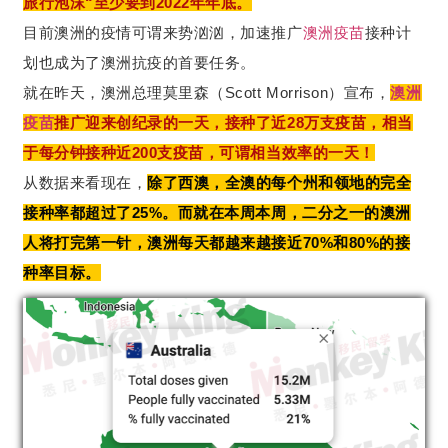
旅行泡沫“至少要到2022年年底。
目前澳洲的疫情可谓来势汹汹，加速推广
澳洲疫苗
接种计
划也成为了澳洲抗疫的首要任务。
就在昨天，澳洲总理莫里森（Scott Morrison）宣布，
澳洲
疫苗
推广迎来创纪录的一天，接种了近28万支疫苗，相当
于每分钟接种近200支疫苗，可谓相当效率的一天！
从数据来看现在，
除了西澳，全澳的每个州和领地的完全
接种率都超过了25%。
而就在本周本周，二分之一的澳洲
人将打完第一针，澳洲每天都越来越接近70%和80%的接
种率目标。