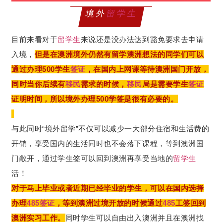
境外
留学生
目前来看对于
留学生
来说还是没办法达到豁免要求去申请
入境，
但是在澳洲境外仍然有留学澳洲想法的同学们可以
通过办理500学生
签证
，在国内上网课等待澳洲国门开放，
同时当你后续有
移民
需求的时候，
移民
局是需要学生
签证
证明时间，所以境外办理500学签是很有必要的。
与此同时“境外留学”不仅可以减少一大部分住宿和生活费的
开销，享受国内的生活同时也不会落下课程，等到澳洲国
门敞开，通过学生签可以回到澳洲再享受当地的
留学生
活！
对于马上毕业或者近期已经毕业的学生，可以在国内选择
办理
485
签证
，等到澳洲过境开放的时候通过
485
工签回到
澳洲实习工作。
同时学生可以自由出入澳洲并且在澳洲找