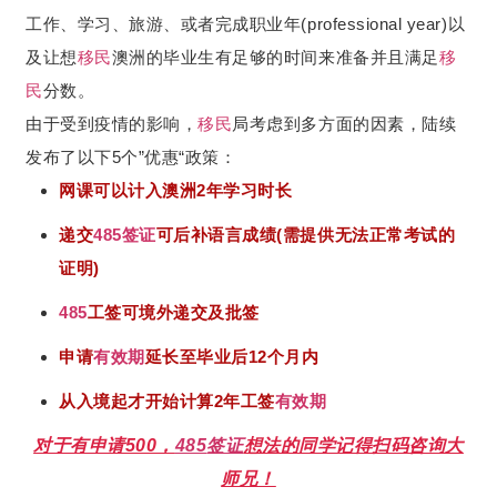
工作、学习、旅游、或者完成职业年(professional year)以
及让想
移民
澳洲的毕业生有足够的时间来准备并且满足
移
民
分数。
由于受到疫情的影响，
移民
局考虑到多方面的因素，陆续
发布了以下5个”优惠“政策：
网课可以计入澳洲2年学习时长
递交
485
签证
可后补语言成绩(需提供无法正常考试的
证明)
485
工签可境外递交及批签
申请
有效期
延长至毕业后12个月内
从入境起才开始计算2年工签
有效期
对于有申请500，
485
签证
想法的同学记得扫码咨询大
师兄！