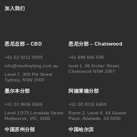
加入我们
悉尼总部 – CBD
悉尼分部 – Chatswood
+61 02 9212 0099
+61 488 866 598
info@monkeyking.com.au
level 1, 66 Archer Street,
Chatswood NSW 2067
Level 7, 309 Pitt Street
Sydney, NSW 2000
墨尔本分部
阿德莱德分部
+61 03 9606 0666
+61 08 8232 6669
Level 1/373 Lonsdale Street
Room 2, Level 4, 44 Gawler
Melbourne, VIC, 3000
Place, Adelaide, SA 5000
中国苏州分部
中国哈尔滨