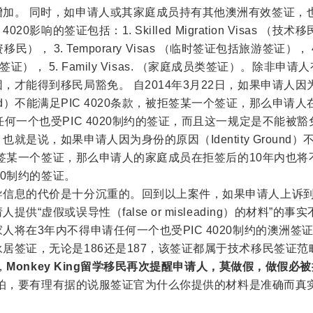
增加。 同时，如申请人或其家庭成员持有其他澳洲有效签证，
20影响的签证包括：1. Skilled Migration Visas （技术移
（投资移民）， 3. Temporary Visas （临时签证包括旅游签证）， 
（学生签证）， 5. Family Visas. （家庭成员类签证）。除非申请
，才能得到移民局豁免。 自2014年3月22日，如果申请人因
Ground）不能满足PIC 4020条款，被拒签某一个签证，那么申请
任何一个也受PIC 4020制约的签证，而且这一规定是不能被
就是说，如果申请人因为身份的原因（Identity Ground）
，被拒签某一个签证，那么申请人的家庭成员在拒签后的10年内也
020制约的签证。
导信息的代价是十分沉重的。回到以上案件，如果申请人上诉到
供“虚假或误导性（false or misleading）的材料”的事
人将在3年内不得申请任何一个也受PIC 4020制约的澳洲签
居签证，无论是186还是187，该签证都属于技术移民签证范
，
Monkey King留学移民再次提醒申请人，莫做假，做假必
也不要怕，要有理有据的说服签证官为什么你提供的材料是准确而真