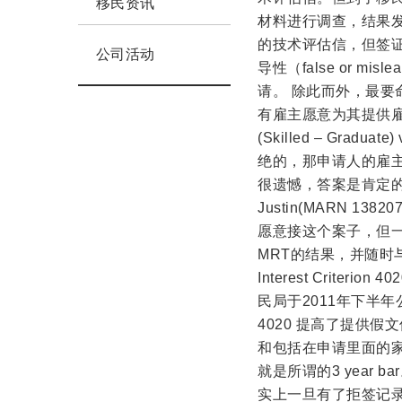
移民资讯
材料进行调查，结果
的技术评估信，但签证官
公司活动
导性（false or misl
请。 除此而外，最
有雇主愿意为其提供雇
(Skilled – Gra
绝的，那申请人的雇
很遗憾，答案是肯定的。
Justin(MARN 1
愿意接这个案子，但
MRT的结果，并随时与大家更新
Interest Crite
民局于2011年下半年
4020 提高了提供假
和包括在申请里面的家
就是所谓的3 year
实上一旦有了拒签记