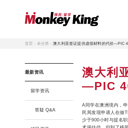
首页
-
未分类
-
澳大利亚签证提供虚假材料的代价—PIC 4
澳大利
最新资讯
—PIC
留学资讯
A同学在澳洲境内，申请48
答疑 Q&A
民局发现申请人在做
少于900小时与提名
术评估信。但到了移