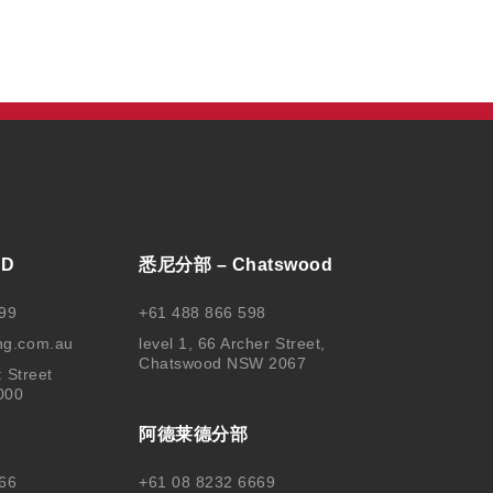
BD
悉尼分部 – Chatswood
99
+61 488 866 598
ng.com.au
level 1, 66 Archer Street,
Chatswood NSW 2067
t Street
000
阿德莱德分部
66
+61 08 8232 6669