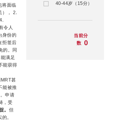
40-44岁（15分）
也将面临
民）， 2.
4.
人有令人
为身份的
当前分
0
人在拒签后
数
豁免的。同
不能满足
将不能获得
MRT甚
实不能被推
证。申请
畴，受
被捉。
但
实的。