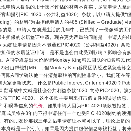
发现申请人提供的用于技术评估的材料不真实，尽管申请人拿
却援引PIC 4020（公共利益4020）条款，以申请人提供“
eading）的材料”为由拒绝申请人的485 (Skilled – Graduate) v
要命的是，申请人在澳洲生活的几年中，已找到了一份像样的工
主担保的永居签证申请。现在更为严重的问题是，申请人的48
duate) visa签证申请是因为不能通过PIC4020（公共利益4020）
主担保的永居签证申请，是不是也会由此受到影响？影响会有
A同学愿意出大价格请Monkey King移民团队的知名移民代
382072)出山帮他打MRT，但Monkey King移民团队经过紧急会
一再跟A同学确认他十分清楚获胜的可能性非常小。我们还在等
状态。 什么是Public Interest Criterion 4020？Publ
rion 4020 翻译成中文就是社会公共利益条款4020, 简称PIC4020
公布了PIC 4020。 这个条款主要用来打击假文件和误导信息。
文件和误导信息的
代价
。如果申请人因为PIC 4020条款被拒签
庭成员将在3年内不得申请任何一个也受PIC 4020制约的澳
 bar。有的朋友说那我三年之后申请签证不就可以了，理论上是
录本身就是一个污点，如果是因为提供虚假信息等被拒签，将