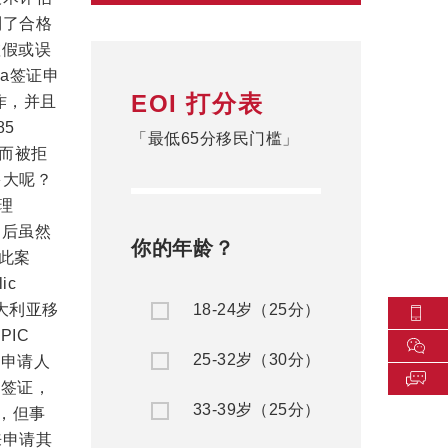
到了合格
虚假或误
isa签证申
EOI 打分表
作，并且
5
「最低65分移民门槛」
条款而被拒
多大呢？
理
诊之后虽然
你的年龄？
此案
ic
。澳大利亚移
18-24岁（25分）
PIC
25-32岁（30分）
，申请人
洲签证，
33-39岁（25分）
的，但事
来申请其