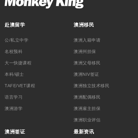
赴澳留学
澳洲移民
公/私立中学
澳洲入籍申请
名校预科
澳洲州担保
大一快捷课程
澳洲父母移民
本科/硕士
澳洲NIV签证
TAFE/VET课程
澳洲独立技术移民
语言学习
澳洲配偶移民
澳洲游学
澳洲雇主担保
澳洲职业评估
澳洲签证
最新资讯