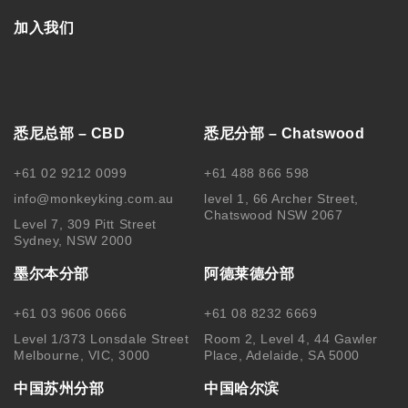
加入我们
悉尼总部 – CBD
悉尼分部 – Chatswood
+61 02 9212 0099
+61 488 866 598
info@monkeyking.com.au
level 1, 66 Archer Street,
Chatswood NSW 2067
Level 7, 309 Pitt Street
Sydney, NSW 2000
墨尔本分部
阿德莱德分部
+61 03 9606 0666
+61 08 8232 6669
Level 1/373 Lonsdale Street
Room 2, Level 4, 44 Gawler
Melbourne, VIC, 3000
Place, Adelaide, SA 5000
中国苏州分部
中国哈尔滨