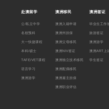
赴澳留学
澳洲移民
澳洲签证
公/私立中学
澳洲入籍申请
毕业生工作
名校预科
澳洲州担保
旅游签证
大一快捷课程
澳洲父母移民
澳洲游学
本科/硕士
澳洲NIV签证
澳洲ART上
TAFE/VET课程
澳洲独立技术移民
学生签证
语言学习
澳洲配偶移民
澳洲游学
澳洲雇主担保
澳洲职业评估