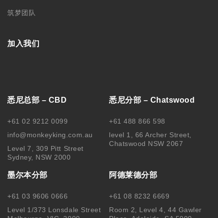
筑梦团队
加入我们
悉尼总部 – CBD
悉尼分部 – Chatswood
+61 02 9212 0099
+61 488 866 598
info@monkeyking.com.au
level 1, 66 Archer Street,
Chatswood NSW 2067
Level 7, 309 Pitt Street
Sydney, NSW 2000
墨尔本分部
阿德莱德分部
+61 03 9606 0666
+61 08 8232 6669
Level 1/373 Lonsdale Street
Room 2, Level 4, 44 Gawler