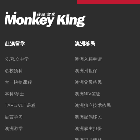
赴澳留学
澳洲移民
公/私立中学
澳洲入籍申请
名校预科
澳洲州担保
大一快捷课程
澳洲父母移民
本科/硕士
澳洲NIV签证
TAFE/VET课程
澳洲独立技术移民
语言学习
澳洲配偶移民
澳洲游学
澳洲雇主担保
澳洲职业评估