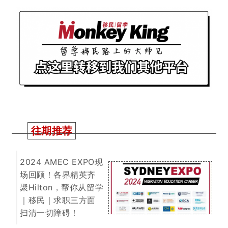
扫清一切障碍！
澳洲留学新生配额拟
定！明年开始只能招
27万！蛋糕定好谁能
分得大头呢？
一文搞懂！今年境外
申请人移民澳洲机遇
在哪！如何规划可更
快拿到PR！干货满满
建议收藏慢慢看！
2025 QS 世界大学排
名出炉！又是澳区赢
麻的一年！整体排名