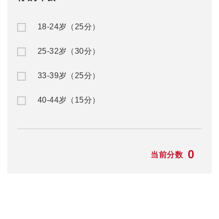
赴澳留学
澳洲移民
公/私立中学
澳洲入籍申请
名校预科
澳洲州担保
大一快捷课程
澳洲父母移民
本科/硕士
澳洲NIV签证
TAFE/VET课程
澳洲独立技术移民
语言学习
澳洲配偶移民