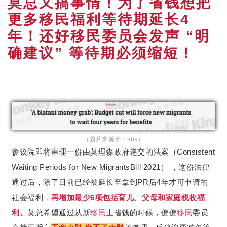
莫总又搞事情！为了省钱想把
更多移民福利等待期延长4
年！还好移民委员会发声 “明
确建议” 等待期必须缩短！
（图片来源于：sbs）
参议院即将审理一份由莫理森政府递交的法案（Consistent
Waiting Periods for New MigrantsBill 2021） ，这份法律
通过后，除了目前已经被延长至拿到PR后4年才可申请的
社会福利，
再增加最少6项包括育儿、父母和家庭税收福
利。
莫总希望通过从新
移民
上省钱的时候，偏偏
移民
委员