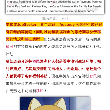
（图片来源于：sbs）
要知道JobSeeker、青年津贴、Austudy 和其他付款已经
有四年的等待期；同时以前领取福利金的等待期取决于
移
民
的情况和
签证
类型，
但如果新法案实施之后，所有的新
移民
都有等待额外的四年才能享受澳洲的大部分福利补贴
计划！
要知道部分选择
移民
澳洲的人都是看中澳洲生活环境，福
利设施好，尤其是疫情期间当地人，无论是小生意还是个
人都获得了各种福利补贴，
现在半路杀出来告诉新
移民
如
果想享受跟老移一样的福利那就再等四年，这个操作就是
在无形之中劝退新
移民
！