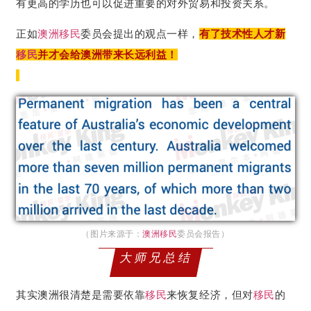
有更高的学历也可以促进重要的对外贸易和投资关系。
正如
澳洲移民
委员会提出的观点一样，
有了技术性人才新
移民
并才会给澳洲带来长远利益！
（图片来源于：
澳洲移民
委员会报告）
大师兄总结
其实澳洲很清楚是需要依靠
移民
来恢复经济，但对
移民
的