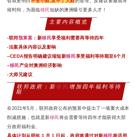
会就更明白
不舍小财,发不了大财
的道理。反建议要减低等
候时间，为面临
移民
短缺的澳洲吸引更多人才！
主要内容概览
-联邦
预算案
：新
移民
享受福利需要再等待四年
-法案具体内容以及影响
–
CEDA
报告明确建议缩短新
移民
享受福利等待期至6个月
–
移民
产业对澳洲经济影响
-大师兄建议
联邦政府：新
移民
增加四年福利等待
期
在2021年5月，联邦政府公布的预算中提出了一项重大成本
削减措施，也就是新
移民
将会需要等待四年才能获得大部
分政府福利金。
具体计划从明年 1 月 1 日起，政府将通过对新
移民
将适用