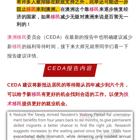
有许多人被排除在财政支持之外，此举还可能进一步
阻止
移民
来到澳洲。
在澳洲这个靠
移民
来逐步恢复经
济的国家，如果
移民
减少无疑对澳洲来说是百害无一
利的！
澳洲移民
委员会（CEDA）在最新的报告中也明确建议减少
新
移民
的福利等待时间，接下来大师兄就带同学们看一下
报告建议详情。
CEDA报告内容
CEDA 建议将新抵达居民的等待期从四年减少到六个月，
可以给予新
移民
有更好的机会找到合适的工作。以便为
技
术移民
提供更好的就业机会。