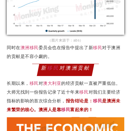
（图片来源于：abs）
同时在
澳洲移民
委员会也在报告中提出了新
移民
对于澳洲
的贡献是不容小觑的。
新
移民
对澳洲贡献
长期以来，
移民
对
澳大利亚
的经济贡献一直被严重低估。
大师兄找到一份报告记录了近十年来
移民
对我们主要经济
指标的影响的首次综合分析，
报告结论是：
移民
是澳洲未
来繁荣的核心。澳洲人是靠
移民
富起来的！