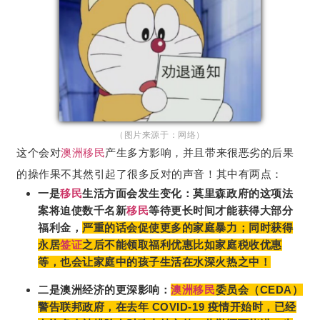
（图片来源于：网络）
这个会对
澳洲移民
产生多方影响，并且带来很恶劣的后果
的操作果不其然引起了很多反对的声音！其中有两点：
一是
移民
生活方面会发生变化：莫里森政府的这项法
案将迫使数千名新
移民
等待更长时间才能获得大部分
福利金，
严重的话会促使更多的家庭暴力；同时获得
永居
签证
之后不能领取福利优惠比如家庭税收优惠
等，也会让家庭中的孩子生活在水深火热之中！
二是澳洲经济的更深影响：
澳洲移民
委员会（CEDA）
警告联邦政府，在去年 COVID-19 疫情开始时，已经