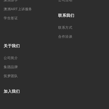
悉尼总部 – CBD
悉尼分部 – Chatswood
+61 02 9212 0099
+61 488 866 598
info@monkeyking.com.au
level 1, 66 Archer Street,
Chatswood NSW 2067
Level 7, 309 Pitt Street
Sydney, NSW 2000
墨尔本分部
阿德莱德分部
+61 03 9606 0666
+61 08 8232 6669
Level 1/373 Lonsdale Street
Room 2, Level 4, 44 Gawler
Melbourne, VIC, 3000
Place, Adelaide, SA 5000
中国苏州分部
中国哈尔滨
188 0622 0010
0451-82276437 /
15145064975