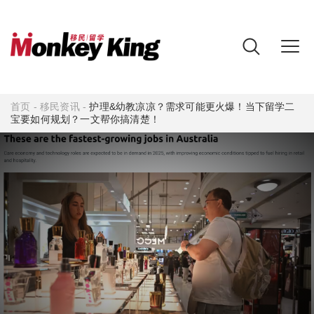
首页
-
移民资讯
-
护理&幼教凉凉？需求可能更火爆！当下留学二
宝要如何规划？一文帮你搞清楚！