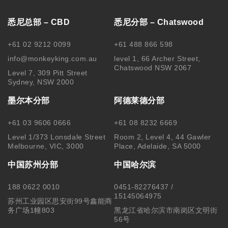
苏州工业园区思安街99号鑫能商
务广场1幢803
黑龙江省哈尔滨市南岗区文明街
56号
关注我们
Copyright © 2025 MonkeyKing All Rights Reserved. |
隐私保
护
|
使用细则
|
澳洲移民代理行为准则 Code of Conduct
|
移民
咨询行业行为监管信息 IRMAP
| MONKEY KING STUDENT
SERVICE CENTER PTY LTD｜ABN 84 155 329 409