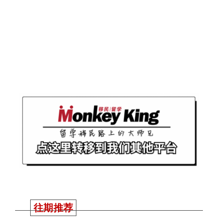
往期推荐
2024 AMEC EXPO
现场回顾！各界精
英齐聚Hilton，帮你
从留学｜移民｜求
职三方面扫清一切
障碍！
澳洲留学新生配额
拟定！明年开始只
能招27万！蛋糕定
好谁能分得大头
呢？