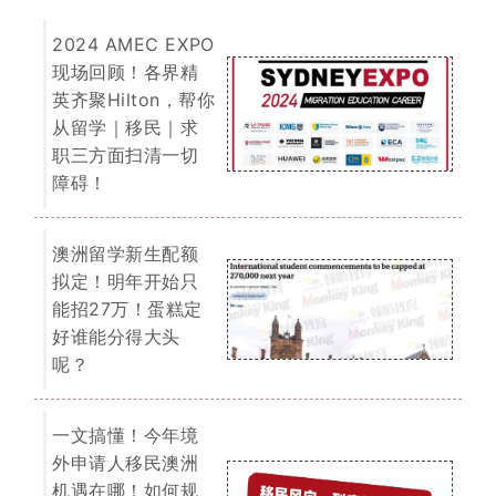
一文搞懂！今年境
外申请人移民澳洲
机遇在哪！如何规
划可更快拿到PR！
干货满满建议收藏
慢慢看！
2025 QS 世界大学
排名出炉！又是澳
区赢麻的一年！整
体排名上涨！各大
学纷纷开启活宝型
宣传模式～
我们为您提供一切关于留学、移民的
免费咨询服务。