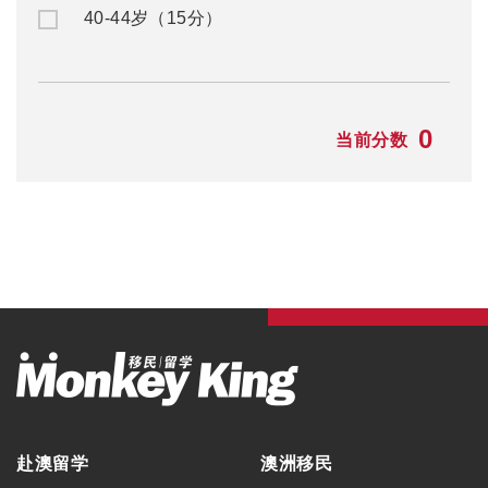
赴澳留学
澳洲移民
公/私立中学
澳洲入籍申请
名校预科
澳洲州担保
大一快捷课程
澳洲父母移民
本科/硕士
澳洲NIV签证
TAFE/VET课程
澳洲独立技术移民
语言学习
澳洲配偶移民
澳洲游学
澳洲雇主担保
澳洲职业评估
澳洲签证
最新资讯
毕业生工作签证
留学资讯