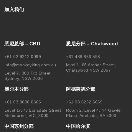
加入我们
悉尼总部 – CBD
悉尼分部 – Chatswood
+61 02 9212 0099
+61 488 866 598
info@monkeyking.com.au
level 1, 66 Archer Street,
Chatswood NSW 2067
Level 7, 309 Pitt Street
Sydney, NSW 2000
墨尔本分部
阿德莱德分部
+61 03 9606 0666
+61 08 8232 6669
Level 1/373 Lonsdale Street
Room 2, Level 4, 44 Gawler
Melbourne, VIC, 3000
Place, Adelaide, SA 5000
中国苏州分部
中国哈尔滨