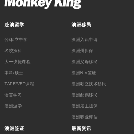
赴澳留学
澳洲移民
公/私立中学
澳洲入籍申请
名校预科
澳洲州担保
大一快捷课程
澳洲父母移民
本科/硕士
澳洲NIV签证
TAFE/VET课程
澳洲独立技术移民
语言学习
澳洲配偶移民
澳洲游学
澳洲雇主担保
澳洲职业评估
澳洲签证
最新资讯