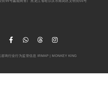
安街99号鑫能商务广
黑龙江省哈尔滨市南岗区文明街56号
民咨询行业行为监管信息 IRMAP
| MONKEY KING