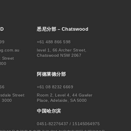
BD
悉尼分部 – Chatswood
99
+61 488 866 598
ng.com.au
level 1, 66 Archer Street,
Chatswood NSW 2067
t Street
000
阿德莱德分部
66
+61 08 8232 6669
sdale Street
Room 2, Level 4, 44 Gawler
, 3000
Place, Adelaide, SA 5000
中国哈尔滨
0451-82276437 / 15145064975