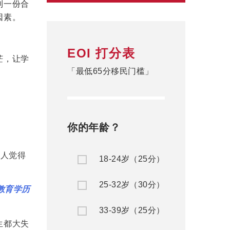
到一份合
因素。
EOI 打分表
茫，让学
「最低65分移民门槛」
你的年龄？
的人觉得
18-24岁（25分）
25-32岁（30分）
教育学历
33-39岁（25分）
生都大失