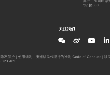
苏州工业园区思
场1幢803
关注我们
|
隐私保护
|
使用细则
|
澳洲移民代理行为准则 Code of Conduct
|
移
 329 409