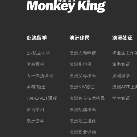
赴澳留学
澳洲移民
澳洲签证
公/私立中学
澳洲入籍申请
毕业生工作
名校预科
澳洲州担保
旅游签证
大一快捷课程
澳洲父母移民
澳洲游学
本科/硕士
澳洲NIV签证
澳洲ART上
TAFE/VET课程
澳洲独立技术移民
学生签证
语言学习
澳洲配偶移民
澳洲游学
澳洲雇主担保
澳洲职业评估