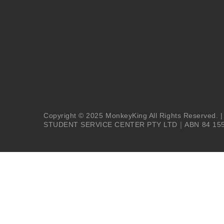
Copyright © 2025 MonkeyKing All Rights Reserved. 
STUDENT SERVICE CENTER PTY LTD｜ABN 84 155