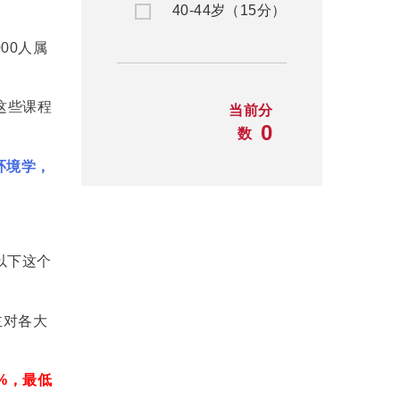
40-44岁（15分）
000人属
这些课程
当前分
0
数
环境学，
以下这个
主对各大
%，最低