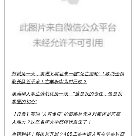
封城第一天，澳洲又将迎来一艘“死亡游轮”！救助金领
取长队近千米！亡羊补牢为时已晚？
澳洲华人学生请战抗疫一线：”这是我的责任，也是我
学医的初心”
【投票】英国 ‘人群免疫’ 的策略是无从对应还是艺高
人胆大？这些名牌大学都停课自保了！
重磅利好！移民局开恩？485工签申请人可在学签过期