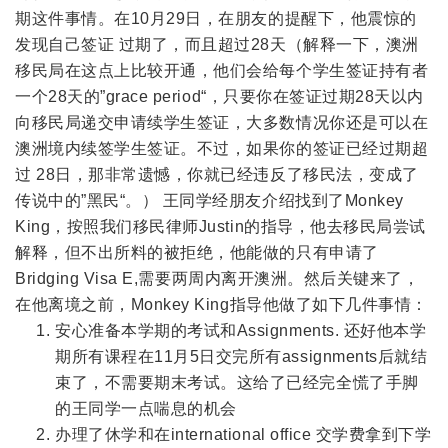
期这件事情。在10月29日，在朋友的提醒下，他震惊的
发现自己签证 过期了，而且超过28天（解释一下，澳洲
移民局在这点上比较开通，他们会给每个学生签证持有者
一个28天的”grace period“，只要你在签证过期28天以内
向移民局递交申请续学生签证，大多数情况你还是可以在
澳洲境内续签学生签证。不过，如果你的签证已经过期超
过 28日，那非常遗憾，你就已经违反了移民法，变成了
传说中的”黑民“。） 王同学经朋友介绍找到了Monkey
King，按照我们移民律师Justin的指导，他去移民局尝试
解释，但不出所料的被拒绝，他能做的只有申请了
Bridging Visa E,需要两周内离开澳洲。然后关键来了，
在他离境之前，Monkey King指导他做了如下几件事情：
安心准备本学期的考试和Assignments. 还好他本学
期所有课程在11月5日交完所有assignments后就结
束了，不需要期末考试。这给了已经完全慌了手脚
的王同学一点喘息的机会
办理了休学和在international office 交学费拿到下学