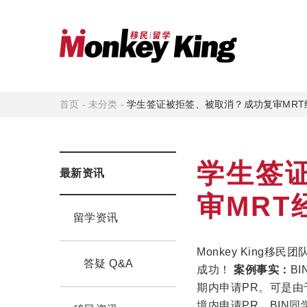
首页
-
未分类
-
学生签证被拒签、被取消？成功复审MRT
学生签
最新资讯
审MRT
留学资讯
Monkey King移
答疑 Q&A
成功！
案例事实：
B
期内申请PR。可是由
境内申请PR。BIN