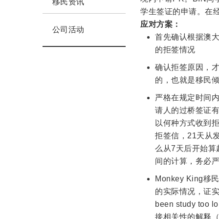
移民资讯
学生签证的申请。在
应对方案：
公司活动
首先确认根据澳
的拒签情况
确认拒签原因，才
的，也就是移民
严格在规定时间内
请人的过桥签证有
以何种方式收到
拒签信，21天从
么从7天后开始算
间的计算，务必
Monkey Ki
的实际情况，证实B
been study
接相关性的解释