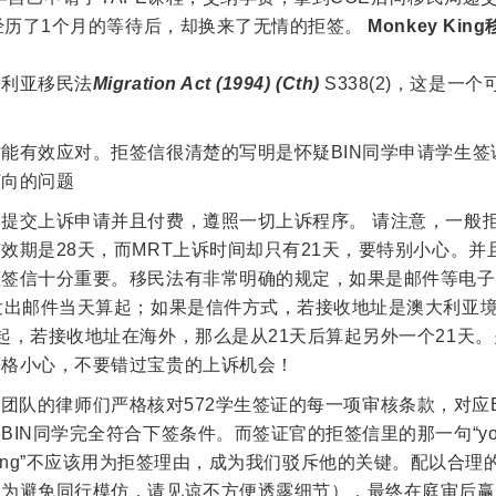
经历了1个月的等待后，却换来了无情的拒签。
Monkey King
大利亚移民法
Migration Act (1994) (Cth)
S338(2)，这是一
能有效应对。拒签信很清楚的写明是怀疑BIN同学申请学生签
倾向的问题
提交上诉申请并且付费，遵照一切上诉程序。 请注意，一般
效期是28天，而MRT上诉时间却只有21天，要特别小心。并
拒签信十分重要。移民法有非常明确的规定，如果是邮件等电子
发出邮件当天算起；如果是信件方式，若接收地址是澳大利亚
起，若接收地址在海外，那么是从21天后算起另外一个21天
严格小心，不要错过宝贵的上诉机会！
ng移民团队的律师们严格核对572学生签证的每一项审核条款，对应
IN同学完全符合下签条件。而签证官的拒签信里的那一句“you 
 too long”不应该用为拒签理由，成为我们驳斥他的关键。配以合
（为避免同行模仿，请见谅不方便透露细节），最终在庭审后赢