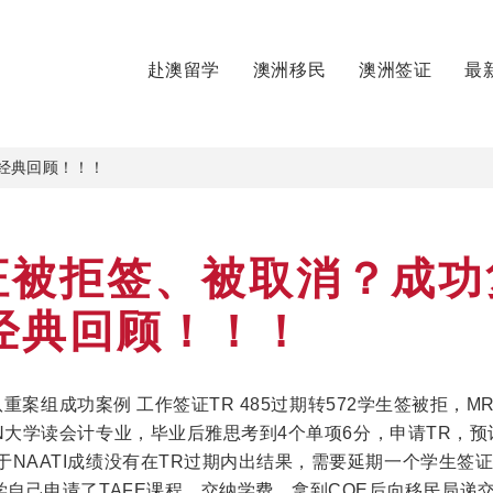
赴澳留学
澳洲移民
澳洲签证
最
经典回顾！！！
证被拒签、被取消？成功
经典回顾！！！
民团队重案组成功案例 工作签证TR 485过期转572学生签被拒，M
IN大学读会计专业，毕业后雅思考到4个单项6分，申请TR，预
于NAATI成绩没有在TR过期内出结果，需要延期一个学生签
同学自己申请了TAFE课程，交纳学费，拿到COE后向移民局递