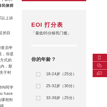
移民律师
个可以上诉
EOI 打分表
证的目
「最低65分移民门槛」
拒签后申
且，你是
你的年龄？
方式的
境内，那
。关于时
18-24岁（25分）
25-32岁（30分）
BIN同学
have
33-39岁（25分）
理的课程衔
得