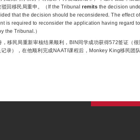
回移民局重申。（If the Tribunal
remits
the decision und
cided that the decision should be reconsidered. The effect of 
nt is required to reconsider the application having regard t
by the Tribunal.）
待，移民局重新审核结果顺利，BIN同学成功获得572签证（
录），在他顺利完成NAATI课程后，Monkey King移民团