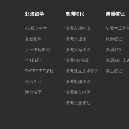
赴澳留学
澳洲移民
澳洲签证
公/私立中学
澳洲入籍申请
毕业生工作
名校预科
澳洲州担保
旅游签证
大一快捷课程
澳洲父母移民
澳洲游学
本科/硕士
澳洲NIV签证
澳洲ART上
TAFE/VET课程
澳洲独立技术移民
学生签证
语言学习
澳洲配偶移民
澳洲游学
澳洲雇主担保
澳洲职业评估