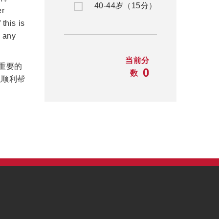
40-44岁（15分）
er
this is
o any
当前分
很重要的
0
数
队顺利帮