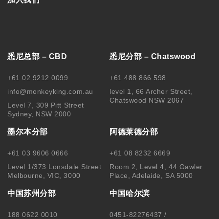
悉尼总部 – CBD
悉尼分部 – Chatswood
+61 02 9212 0099
+61 488 866 598
info@monkeyking.com.au
level 1, 66 Archer Street,
Chatswood NSW 2067
Level 7, 309 Pitt Street
Sydney, NSW 2000
墨尔本分部
阿德莱德分部
+61 03 9606 0666
+61 08 8232 6669
Level 1/373 Lonsdale Street
Room 2, Level 4, 44 Gawler
Melbourne, VIC, 3000
Place, Adelaide, SA 5000
中国苏州分部
中国哈尔滨
188 0622 0010
0451-82276437 /