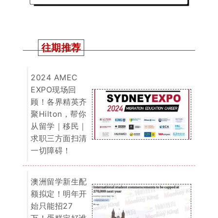
澳洲留学新生配
额拟定！明年开
始只能招27
万！蛋糕定好谁
能分得大头呢？
一文搞懂！今年
境外申请人移民
澳洲机遇在哪！
如何规划可更快
拿到PR！干货
满满建议收藏慢
慢看！
2025 QS 世界
大学排名出炉！
又是澳区赢麻的