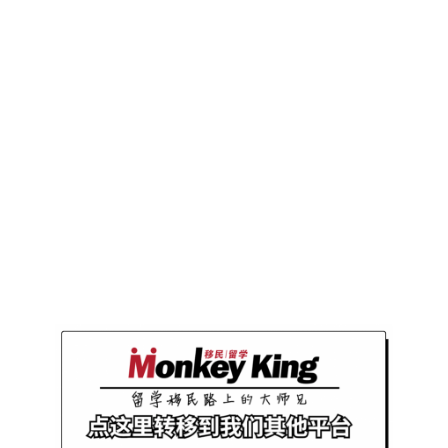
往期推荐
2024 AMEC
EXPO现场回
顾！各界精英齐
聚Hilton，帮你
从留学｜移民｜
求职三方面扫清
一切障碍！