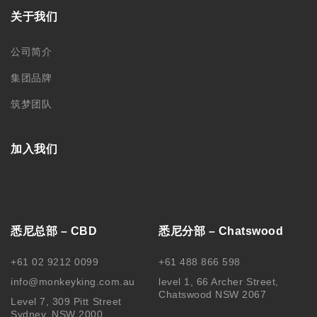
+61 02 9212 0099
+61 488 866 598
info@monkeyking.com.au
level 1, 66 Archer Street,
Chatswood NSW 2067
Level 7, 309 Pitt Street
Sydney, NSW 2000
墨尔本分部
阿德莱德分部
+61 03 9606 0666
+61 08 8232 6669
Level 1/373 Lonsdale Street
Room 2, Level 4, 44 Gawler
Melbourne, VIC, 3000
Place, Adelaide, SA 5000
中国苏州分部
中国哈尔滨
188 0622 0010
0451-82276437 /
15145064975
苏州工业园区思安街99号鑫能商
务广场1幢803
黑龙江省哈尔滨市南岗区文明街
56号