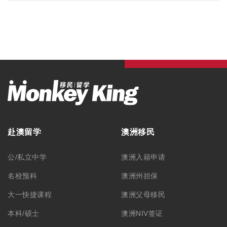
大一快捷课程
澳洲父母移民
本科/硕士
澳洲NIV签证
TAFE/VET课程
澳洲独立技术移民
语言学习
澳洲配偶移民
澳洲游学
澳洲雇主担保
澳洲职业评估
澳洲签证
最新资讯
毕业生工作签证
留学资讯
旅游签证
移民资讯
澳洲游学
公司活动
澳洲ART上诉服务
联系我们