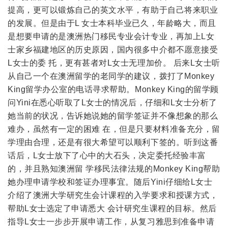
提高，更可以锻炼自己的英文水平，有助于自己将来职业
的发展。但是由于L 女士本科毕业已久，年龄略大，而且
是想要申请的是澳洲热门移民专业会计专业，再加上L女
士家乡福建地区的历史原因，国内很多中介都不愿意接受
L女士的委 托，更有甚者对L女士无理加价。 后来L女士听
从自己一个在澳洲留学的老同学的建议，拨打了Monkey
King留学办公室的电话寻求帮助。Monkey King的留学顾
问Yini在悉心听取了L女士的情况后，仔细和L女士分析了
她当前的状况，告诉她说她的留学签证并不像想象的那么
难办，虽然有一定的困难 在，但是只要材料准备充分，留
学理由合理，还是有很大希望可以顺利下签的。听到这番
话后，L女士放下了心中的大石头，决定委托经验丰富
的，并且熟知澳洲留 学移民法律法规的Monkey King帮助
她办理申请学校和签证办理事宜。随后Yini仔细给L女士
介绍了澳洲大学研究生会计课程的入学要求和授课方式，
帮助L女士选定了申请悉大 会计研究生课程的目标。然后
指导L女士一步步开展申请工作，从复习雅思到准备申请