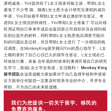
课程减免，Yini提供给了L女士很多经验之谈，帮助L女士
避免了不少弯 路。随着L女士悉大会计研究生课程的成功
申请，Yini开始着手帮助L女士申请赴澳的学生签证。考
虑到L女士情况的特殊性，Yini帮助L女士准备了 可以向移
民局证明自己将来学成后会返回原公司就职并且会得到相
应职位提升的材料，同时帮助L女士熟悉电话调查可能问
到的问题以及过程，并且帮助L女士进行 了一次模拟的电
话调查。在MonkeyKing留学顾问Yini的悉心指导下，L女
士顺利拿到了自己心仪已久的留学生签证。L女士现在已
经收拾行囊，准备 在年底的时候来到澳洲开展自己的研究
生学习，祝福L女士学业有成，生活顺利！
Monkey King
留学团队
在这里提醒大家如果对于自己选择学校和申请签
证方面有任何疑惑一定要及时联系专业的中介，寻求专业
帮助，不为自己的未来留遗憾。
我们为您提供一切关于留学、移民的
免费咨询服务。