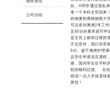
移民资讯
此，H同学通过朋友来咨
拿一个本科文凭回来
公司活动
的南澳和弗林德斯大学
可以拿到澳洲2年工
足60分的要求就可
是文凭上都有过硬的
不出意外，我们非常
6分。鉴于澳洲护理
议学生申请语言课程
难，国内学生在平时
程的顺利过渡。 在
错误一次入学就意味
梦想！