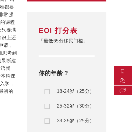
困难都要
非常强
年的课程
EOI 打分表
士只要满
知识上还
「最低65分移民门槛」
申请，
雅思考到
们果断建
术语就
你的年龄？
于本科课
入学，
最初的
18-24岁（25分）
25-32岁（30分）
33-39岁（25分）