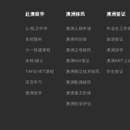
赴澳留学
澳洲移民
澳洲签证
公/私立中学
澳洲入籍申请
毕业生工作
名校预科
澳洲州担保
旅游签证
大一快捷课程
澳洲父母移民
澳洲游学
本科/硕士
澳洲NIV签证
澳洲ART上
TAFE/VET课程
澳洲独立技术移民
学生签证
语言学习
澳洲配偶移民
澳洲游学
澳洲雇主担保
澳洲职业评估