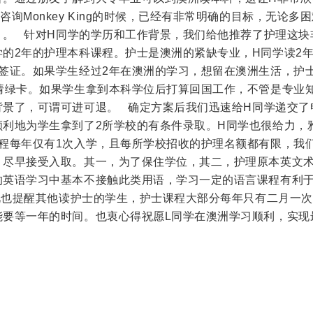
询Monkey King的时候，已经有非常明确的目标，无论多
！。 针对H同学的学历和工作背景，我们给他推荐了护理这块
的2年的护理本科课程。护士是澳洲的紧缺专业，H同学读2
作签证。如果学生经过2年在澳洲的学习，想留在澳洲生活，护
申请绿卡。如果学生拿到本科学位后打算回国工作，不管是专业
背景了，可谓可进可退。 确定方案后我们迅速给H同学递交了
顺利地为学生拿到了2所学校的有条件录取。H同学也很给力，
课程每年仅有1次入学，且每所学校招收的护理名额都有限，我
，尽早接受入取。其一，为了保住学位，其二，护理原本英文
的英语学习中基本不接触此类用语，学习一定的语言课程有利
此也提醒其他读护士的学生，护士课程大部分每年只有二月一次
能要等一年的时间。也衷心得祝愿L同学在澳洲学习顺利，实现