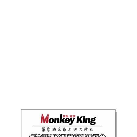
往期推荐
2024 AMEC
EXPO现场回
顾！各界精英
齐聚Hilton，
帮你从留学｜
移民｜求职三
方面扫清一切