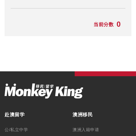
赴澳留学
澳洲移民
公/私立中学
澳洲入籍申请
名校预科
澳洲州担保
大一快捷课程
澳洲父母移民
本科/硕士
澳洲NIV签证
TAFE/VET课程
澳洲独立技术移民
语言学习
澳洲配偶移民
澳洲游学
澳洲雇主担保
澳洲职业评估
澳洲签证
最新资讯
毕业生工作签证
留学资讯