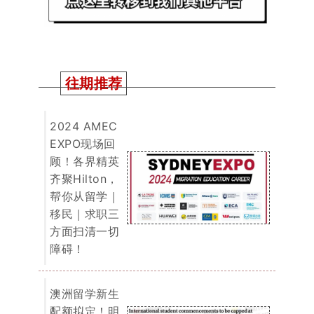
障碍！
澳洲留学新生
配额拟定！明
年开始只能招
27万！蛋糕
定好谁能分得
大头呢？
一文搞懂！今
年境外申请人
移民澳洲机遇
在哪！如何规
划可更快拿到
PR！干货满
满建议收藏慢
慢看！