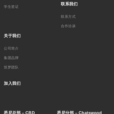
悉尼总部 – CBD
悉尼分部 – Chatswood
+61 02 9212 0099
+61 488 866 598
info@monkeyking.com.au
level 1, 66 Archer Street,
Chatswood NSW 2067
Level 7, 309 Pitt Street
Sydney, NSW 2000
墨尔本分部
阿德莱德分部
+61 03 9606 0666
+61 08 8232 6669
Level 1/373 Lonsdale Street
Room 2, Level 4, 44 Gawler
Melbourne, VIC, 3000
Place, Adelaide, SA 5000
中国苏州分部
中国哈尔滨
188 0622 0010
0451-82276437 /
15145064975