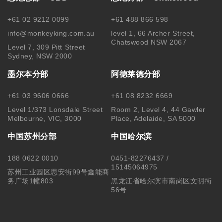
苏州工业园区思安街99号鑫能商
务广场1幢803
黑龙江省哈尔滨市南岗区文明街
56号
关注我们
Copyright © 2025 MonkeyKing All Rights Reserved. |
隐私保
护
|
使用细则
|
澳洲移民代理行为准则 Code of Conduct
|
移民
咨询行业行为监管信息 IRMAP
| MONKEY KING STUDENT
SERVICE CENTER PTY LTD｜ABN 84 155 329 409