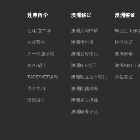
赴澳留学
澳洲移民
澳洲签证
公/私立中学
澳洲入籍申请
毕业生工作
名校预科
澳洲州担保
旅游签证
大一快捷课程
澳洲父母移民
澳洲游学
本科/硕士
澳洲NIV签证
澳洲ART上
TAFE/VET课程
澳洲独立技术移民
学生签证
语言学习
澳洲配偶移民
澳洲游学
澳洲雇主担保
澳洲职业评估