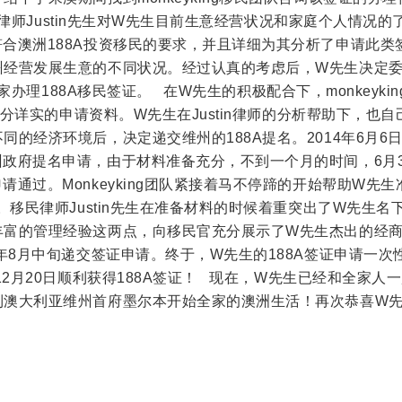
g移民律师Justin先生对W先生目前生意经营状况和家庭个人情况的
合澳洲188A投资移民的要求，并且详细为其分析了申请此类
州经营发展生意的不同状况。经过认真的考虑后，W先生决定
其全家办理188A移民签证。 在W先生的积极配合下，monkeyki
了充分详实的申请资料。W先生在Justin律师的分析帮助下，也
的经济环境后，决定递交维州的188A提名。2014年6月6日Ju
政府提名申请，由于材料准备充分，不到一个月的时间，6月3
请通过。Monkeyking团队紧接着马不停蹄的开始帮助W先生
料。移民律师Justin先生在准备材料的时候着重突出了W先生名
丰富的管理经验这两点，向移民官充分展示了W先生杰出的经
4年8月中旬递交签证申请。终于，W先生的188A签证申请一次
12月20日顺利获得188A签证！ 现在，W先生已经和全家人
到澳大利亚维州首府墨尔本开始全家的澳洲生活！再次恭喜W