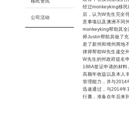
移民资讯
经过monkeykin
后，认为W先生完全符
公司活动
意事项以及澳洲不同
monkeyking帮助
师Justin帮助其做
差了新州和维州两地不同
律师帮助W先生递交州
W先生的州政府提名申
188A签证申请的材
高额年收益以及本人
管理能力，并与201
迅速通过，与2014年
行囊，准备在年后来