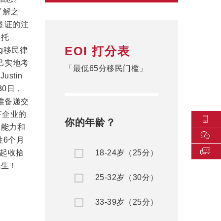
了解之
签证的注
委托
EOI 打分表
ng移民律
自己实地考
「最低65分移民门槛」
stin
0日，
准备递交
下企业的
你的年龄？
商能力和
性6个月
一起收拾
18-24岁（25分）
先生！
25-32岁（30分）
33-39岁（25分）