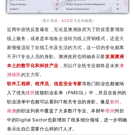
（图片来源：
ACS
官方文件
截图
）
近两年疫情反复爆发，无论是澳洲政府为了防疫需要增加
线上服务，或者是本地各企业转为线上营销模式，还是大
家慢慢适应了在线工作及生活的方式，这一切的变化都离
不开IT专业人员的身影。澳洲政府也明确表示要
发展澳洲
本土的数字化和科技产业
，所以IT全线专业都将是未来
澳
洲移民
的主力军。
软件工程师、程序员、信息安全专家
等热门职业也都被纳
入了优先
移民
技能职业名单（PMSOL）中，并且在各州的
职业清单中也都可以看到IT相关专业的身影。
像是
新州
、
南澳
的职业列表中覆盖了大多数IT专业。本财年
维州
州担
中的
Digital Sector也新增加了很多细分领域，进一步明确
表示出自己需要什么样的IT人才。