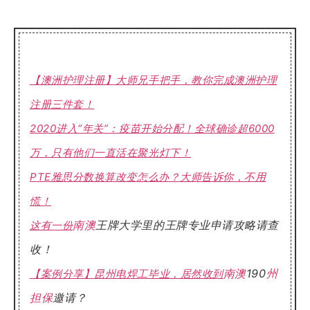
【澳洲护理注册】大师兄手把手，教你完成澳洲护理
注册三件套！
2020进入“年关”：疫苗开始分配！全球确诊超6000
万，只有他们一直活在聚光灯下！
PTE雅思分数换算改变怎么办？大师告诉你，不用
慌！
南澳
王牌大学里的王牌专业申请攻略请查
这有一份
收！
南澳
190
州
【案例分享】昆州电焊工毕业，居然收到
担保
邀请？