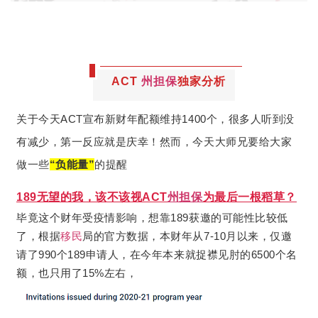
ACT
州担保
独家分析
关于今天ACT宣布新财年配额维持1400个，很多人听到没
有减少，第一反应就是庆幸！然而，今天大师兄要给大家
做一些
“负能量”
的提醒
189无望的我，该不该视ACT
州担保
为最后一根稻草？
毕竟这个财年受疫情影响，想靠189获邀的可能性比较低
了，根据
移民
局的官方数据，本财年从7-10月以来，仅邀
请了990个189申请人，在今年本来就捉襟见肘的6500个名
额，也只用了15%左右，