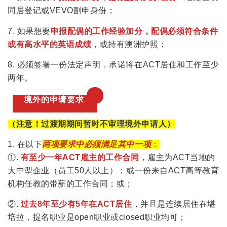
同居登记或VEVO副申身份；
7. 如果想要
申报配偶的工作经验加分，配偶必须符合条件
或有高水平的英语成绩
，或持有澳洲护照；
8. 必须签署一份法定声明，承诺将在ACT居住和工作至少
两年。
境外的申请要求
（注意！过渡期期间暂时不审理境外申请人）
1. 在以下
两项要求中必须满足其中一项
：
①.
有至少一年ACT雇主的工作合同
，雇主为ACT当地的
大中型企业（员工50人以上）；或一份来自ACT高等教育
机构任教的带薪的工作合同；或；
②.
过去8年至少有5年在ACT居住
，并且是连续居住在堪
培拉，提名职业是open职业或closed职业均可；