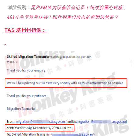
详情回顾：
昆州&MIA内部会议全记录！州政府重心转移，
491小生意最受扶持！职业列表没放出的原因居然是？
TAS 塔州
州担保
：