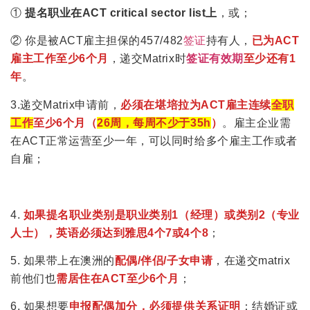
①
提名职业在ACT critical sector list上
，或；
② 你是被ACT雇主担保的457/482
签证
持有人，
已为ACT
雇主工作至少6个月
，递交Matrix时
签证
有效期
至少还有1
年
。
3.递交Matrix申请前，
必须在堪培拉为ACT雇主连续
全职
工作
至少6个月（
26周，每周不少于35h
）
。雇主企业需
在ACT正常运营至少一年，可以同时给多个雇主工作或者
自雇；
4.
如果提名职业类别是职业类别1（经理）或类别2（专业
人士），英语必须达到雅思4个7或4个8
；
5. 如果带上在澳洲的
配偶/伴侣/子女申请
，在递交matrix
前他们也
需居住在ACT至少6个月
；
6. 如果想要
申报配偶加分，必须提供关系证明
：结婚证或