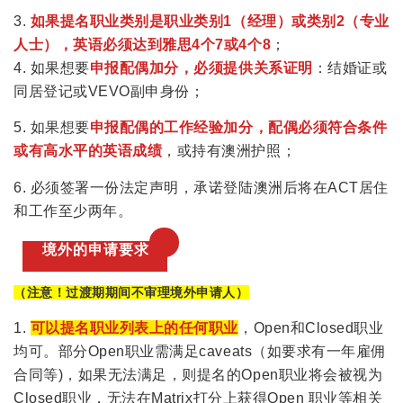
3.
如果提名职业类别是职业类别1（经理）或类别2（专业
人士），英语必须达到雅思4个7或4个8
；
4. 如果想要
申报配偶加分，必须提供关系证明
：结婚证或
同居登记或VEVO副申身份；
5. 如果想要
申报配偶的工作经验加分，配偶必须符合条件
或有高水平的英语成绩
，或持有澳洲护照；
6. 必须签署一份法定声明，承诺登陆澳洲后将在ACT居住
和工作至少两年。
境外的申请要求
（注意！过渡期期间不审理境外申请人）
1.
可以提名职业列表上的任何职业
，Open和Closed职业
均可。部分Open职业需满足caveats（如要求有一年雇佣
合同等)，如果无法满足，则提名的Open职业将会被视为
Closed职业，无法在Matrix打分上获得Open 职业等相关