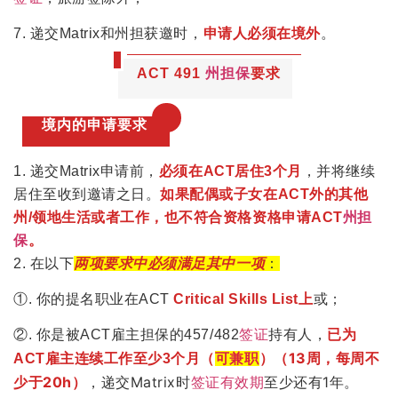
7. 递交Matrix和州担获邀时，
申请人必须在境外
。
ACT 491
州担保
要求
境内的申请要求
1. 递交Matrix申请前，
必须在ACT居住3个月
，并将继续
居住至收到邀请之日。
如果配偶或子女在ACT外的其他
州/领地生活或者工作，也不符合资格资格申请ACT
州担
保
。
2. 在以下
两项要求中必须满足其中一项
：
①. 你的提名职业在ACT
Critical Skills List上
或；
②. 你是被ACT雇主担保的457/482
签证
持有人，
已为
兼职
）（13周，每周不
ACT雇主连续工作至少3个月（
可
少于20h）
，递交Matrix时
签证
有效期
至少还有1年。