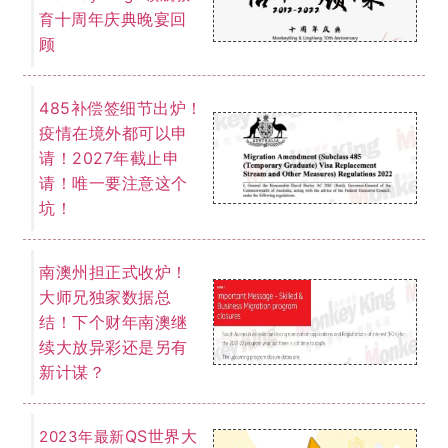
十周年庆典晚宴回
育
顾
485补偿签细节出炉！
疫情在境外都可以申
请！2027年截止申
请！唯一要注意这个
坑！
南澳州担正式收炉！
大师兄独家数据总
结！下个财年南澳继
续大放异彩还是另有
新计谋？
QS世界大
2023年最新