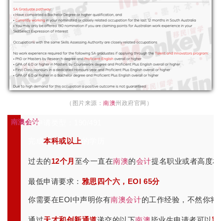
（图片来源：
南澳
州政府官网）
南澳
会计
毕业生要求
可申请类型：190/491
完成
本科或以上
的学历
过去的
12个月
至今一直在
南澳
的
会计
提名职业或者高度相
最低申请要求：
雅思四个六，EOI 65分
你需要在EOI中声明你有
南澳
会计
的工作经验，不然你将没
通过
天才和创新通道
递交的以下
南澳
毕业生申请者可以
豁