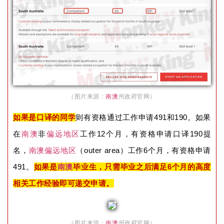
（图片来源：
南澳
州政府官网）
如果是口译的同学
则有资格通过工作申请491和190。如果
在
南澳
非
偏远地区
工作12个月，有资格申请口译190提
名，
南澳
偏远地区
（outer area）工作6个月，有资格申请
491。
如果是
南澳
毕业生，只需毕业之后满足6个月的高度
相关工作经验即可递交申请。
（图片来源：
南澳
州政府官网）