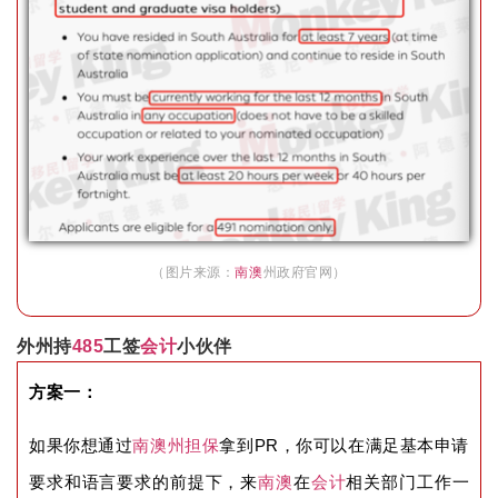
（图片来源：
南澳
州政府官网）
外州持
485
工签
会计
小伙伴
方案一：
如果你想通过
南澳
州担保
拿到PR，你可以在满足基本申请
要求和语言要求的前提下，来
南澳
在
会计
相关部门工作一