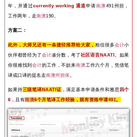
年，并通过
currently working 通道
申请
南澳
491州担，
工作两年，走
南澳
190。
方案二：
此外，大师兄还有一条捷径推荐给大家，
相信很多
会计
小
伙伴都曾经为了
会计
凑分数，考了
社区语言NAATI
。如果
你很难找到
会计
的工作，不妨来
南澳
工作六个月，凭借笔
译或口译的提名走
南澳
州担保
。
如果持
三级笔译NAATI证
，满足基本申请条件和雅思
四个
6
，且有
南澳
6个月笔译工作经验，就有资格申请491。