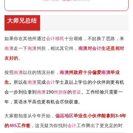
大师兄总结
如果你在其他州通过
会计
移民
十分艰难，不妨换了思路，来
南澳
走一下
南澳
州担，相比其它州，
南澳
对
会计
生还是相对
友好的
。
按照
南澳
以往的情况分析，
南澳
州政府十分偏爱
南澳
毕业
生。
所以在
南澳
完成
会计
学士及以上学位的小伙伴则更有机
会一步到位拿到
南澳
190
州担保
的
签证
。工作经验只需要一
年，英语水平高也更有机会尽快获邀。
大家都知道从今年开始，
偏远地区
毕业生小伙伴能拿到3-4年
的
485
工作签
，这无疑为你找到
会计
工作腾出了更充足的时