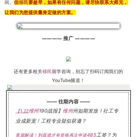
间。
但
移民
要趁早，如果有任何问题，请尽快联系大师兄，
让我们为您提供量身定做的方案。
———— 推广 ————
还有更多相关
移民
留学咨询，别忘了扫码订阅我们的
YouTube频道！
—— 往期内容 ——
维州
190战报】
维州
州如期发放！社工专
【1.22
业成新宠！工程专业疑似获邀？
485
工签？为
客观解读！到底谁才有资格再次申请