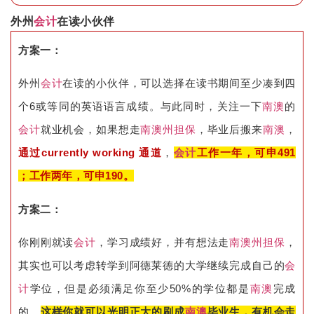
外州
会计
在读小伙伴
方案一：
外州
会计
在读的小伙伴，可以选择在读书期间至少凑到四
个6或等同的英语语言成绩。与此同时，关注一下
南澳
的
会计
就业机会，如果想走
南澳
州担保
，毕业后搬来
南澳
，
通过currently working 通道
，
会计
工作一年，可申491
；工作两年，可申190。
方案二：
你刚刚就读
会计
，学习成绩好，并有想法走
南澳
州担保
，
其实也可以考虑转学到阿德莱德的大学继续完成自己的
会
计
学位，但是必须满足你至少50%的学位都是
南澳
完成
的。
这样
你就可以光明正大的刷成
南澳
毕业生，有机会走