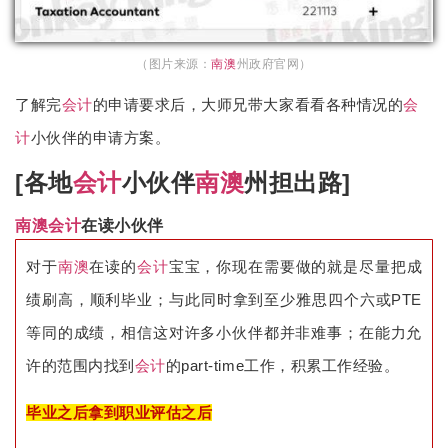
（图片来源：
南澳
州政府官网）
了解完
会计
的申请要求后，大师兄带大家看看各种情况的
会
计
小伙伴的申请方案。
[各地
会计
小伙伴
南澳
州担出路]
南澳
会计
在读小伙伴
对于
南澳
在读的
会计
宝宝，你现在需要做的就是尽量把成
绩刷高，顺利毕业；与此同时拿到至少雅思四个六或PTE
等同的成绩，相信这对许多小伙伴都并非难事；在能力允
许的范围内找到
会计
的part-time工作，积累工作经验。
毕业之后拿到职业评估之后