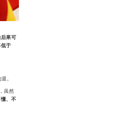
的后果可
率低于
劝退。
，虽然
不懂、不