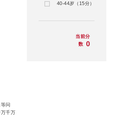
40-44岁（15分）
当前分
0
数
民等问
千万千万