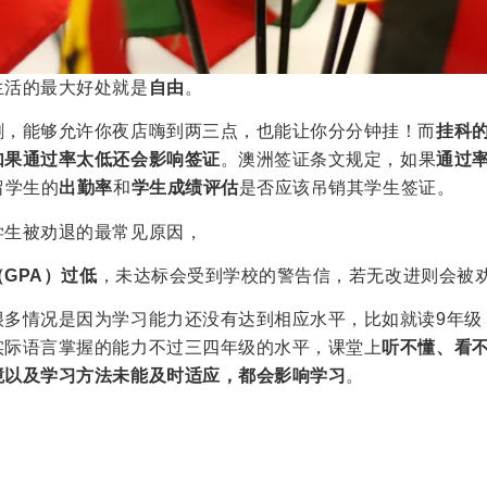
生活的最大好处就是
自由
。
剑，能够允许你夜店嗨到两三点，也能让你分分钟挂！而
挂科
如果通过率太低还会影响签证
。澳洲签证条文规定，如果
通过
留学生的
出勤率
和
学生成绩评估
是否应该吊销其学生签证。
学生被劝退的最常见原因，
（GPA）过低
，未达标会受到学校的警告信，若无改进则会被
很多情况是因为学习能力还没有达到相应水平，比如就读9年级
实际语言掌握的能力不过三四年级的水平，课堂上
听不懂、看
境以及学习方法未能及时适应，都会影响学习
。