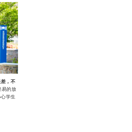
很差，不
轻易的放
小心学生