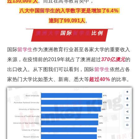
过130,000 人
。而且在高等教育类中，
八大中国
留学生
的入学数字更是增加了6.4%
達到了99,091人
。
澳洲大学
国际
留学生
比例
国际
留学生
作为澳洲教育行业甚至各家大学的重要收入
来源，在疫情前的2019年就占了澳洲超过
370亿澳元
的
出口收入。从下图我们可以看到，国际
留学生
依然占各
家热门大学比如墨大、新南、悉大等
超过40%
的比率。