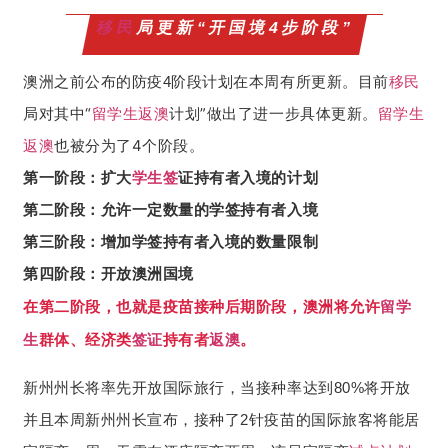
移民
局更新“开国境4步阶段”
目前
移民
澳洲之前公布的防疫4阶段计划在本周有所更新。
局对其中“
留学生
返澳
计划”做出了进一步具体更新。
留学生
返澳
也被分为了4个阶段。
第一阶段：扩大
学生签
证持有者入境的计划
第二阶段：允许一定数量的学签持有者入境
第三阶段：增加学签持有者入境的数量限制
第四阶段：开放澳洲国境
在第二阶段，也就是疫苗接种后期阶段，澳洲将允许
留学
生
群体、经济类
签证
持有者
返澳
。
新州州长将率先开放国际旅行，当接种率达到80%将开放
并且本周新州州长宣布，接种了2针疫苗的国际旅客将能居