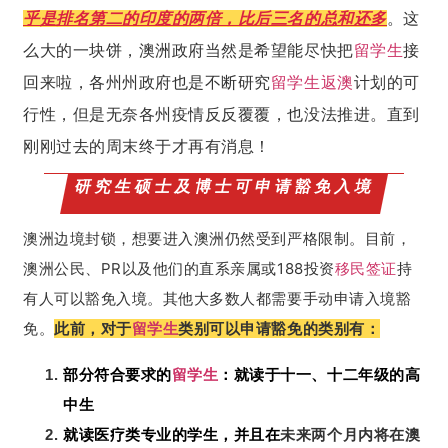
乎是排名第二的印度的两倍，比后三名的总和还多
。这
么大的一块饼，澳洲政府当然是希望能尽快把
留学生
接
回来啦，各州州政府也是不断研究
留学生
返澳
计划的可
行性，但是无奈各州疫情反反覆覆，也没法推进。直到
刚刚过去的周末终于才再有消息！
研究生硕士及博士可申请豁免入境
澳洲边境封锁，想要进入澳洲仍然受到严格限制。目前，
澳洲公民、PR以及他们的直系亲属或188投资
移民
签证
持
有人可以豁免入境。其他大多数人都需要手动申请入境豁
免。
此前，对于
留学生
类别可以申请豁免的类别有：
部分符合要求的
留学生
：就读于十一、十二年级的高
中生
就读医疗类专业的学生，并且在
未来两个月内将在澳