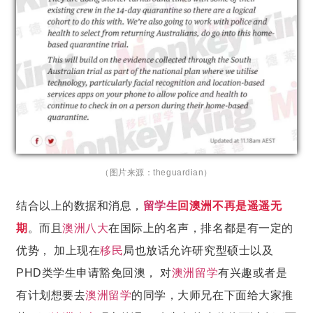
（图片来源：
theguardi
an）
结合以上的数据和消息，
留学生
回澳洲不再是遥遥无
期
。而且
澳洲八大
在国际上的名声，排名都是有一定的
优势， 加上现在
移民
局也放话允许研究型硕士以及
PHD类学生申请豁免回澳， 对
澳洲留学
有兴趣或者是
有计划想要去
澳洲留学
的同学，大师兄在下面给大家推