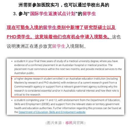
洲需要
参加医院实习，也可以通过学校出具的
参与“
国际学生
返澳
试点计划
”的
留学生
现在可豁免入境的
留学生
类别中新增了研究型硕士以及
PHD类学生。这意味着他们也有机会申请入境豁免
。
这也
说明澳洲正在逐步放宽
留学生
入境限制。
（图片来源：
移民
局官网）