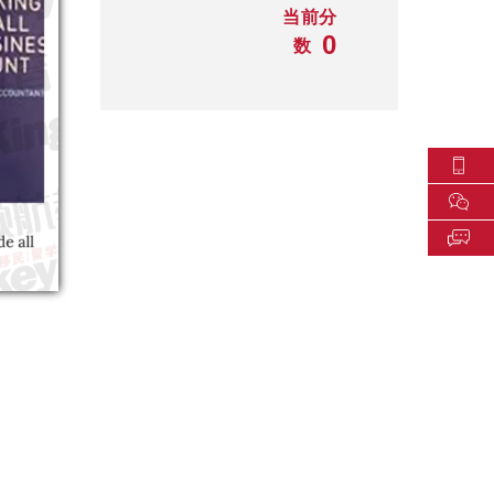
当前分
0
数