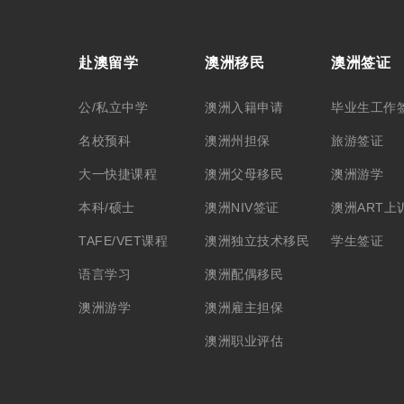
赴澳留学
澳洲移民
澳洲签证
公/私立中学
澳洲入籍申请
毕业生工作
名校预科
澳洲州担保
旅游签证
大一快捷课程
澳洲父母移民
澳洲游学
本科/硕士
澳洲NIV签证
澳洲ART上
TAFE/VET课程
澳洲独立技术移民
学生签证
语言学习
澳洲配偶移民
澳洲游学
澳洲雇主担保
澳洲职业评估