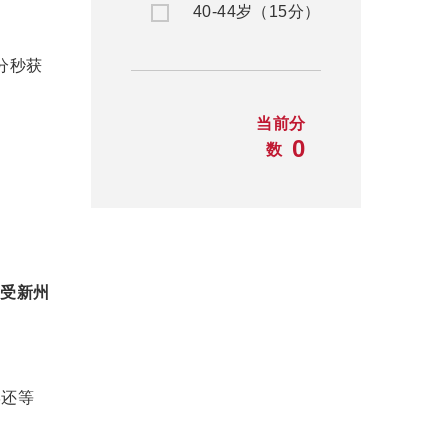
40-44岁（15分）
0分秒获
当前分
0
数
（受新州
学还等