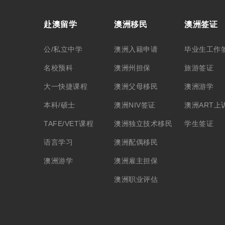
赴澳留学
澳洲移民
澳洲签证
公/私立中学
澳洲入籍申请
毕业生工作
名校预科
澳洲州担保
旅游签证
大一快捷课程
澳洲父母移民
澳洲游学
本科/硕士
澳洲NIV签证
澳洲ART上
TAFE/VET课程
澳洲独立技术移民
学生签证
语言学习
澳洲配偶移民
澳洲游学
澳洲雇主担保
澳洲职业评估