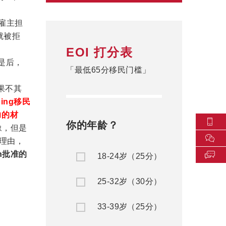
雇主担
步就被拒
。
EOI 打分表
是后，
「最低65分移民门槛」
果不其
King移民
力的材
你的年龄？
豫，但是
佣理由，
ion批准的
18-24岁（25分）
25-32岁（30分）
33-39岁（25分）