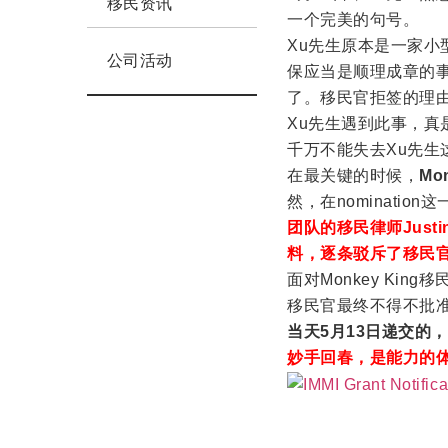
移民资讯
一个完美的句号。
Xu先生原本是一家小型
公司活动
保应当是顺理成章的
了。移民官拒签的理
Xu先生遇到此事，真
千万不能失去Xu先生
在最关键的时候，
Mo
然，
在nomination
团队的移民律师Just
料，
逐条驳斥了移民
面对Monkey Ki
移民官最终不得不批准了N
当天5月13日递交的，
妙手回春，是能力的