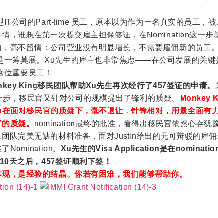
IT公司的Part-time 员工，原本以为作为一名真实的员工，
被
事情，
谁想在第一次提交雇主担保签证，
在Nomination这一
由，
毫不留情：公司营业没有明显增长，不需要雇佣新的员工
是一筹莫展。Xu先生的雇主也非常焦虑——
在公司发展的关键
这位重要员工！
nkey King移民团队帮助Xu先生再次经行了457签证的申请。
这一步，
移民官又针对公司的规模提出了锋利的质疑。
Monkey 
in在面对移民官的质疑下，
毫不退让，针锋相对，用最全面有
官的质疑。
nomination最终的批准，
看得出移民官依然心存犹
ng移民团队完美无缺的材料准备，
面对Justin给出的无可辩驳的雇
omination。
Xu先生的Visa Application是在nominat
10天之后，457签证顺利下签！
体现，是经验的结晶。你若有困难，
我们能够帮助你。