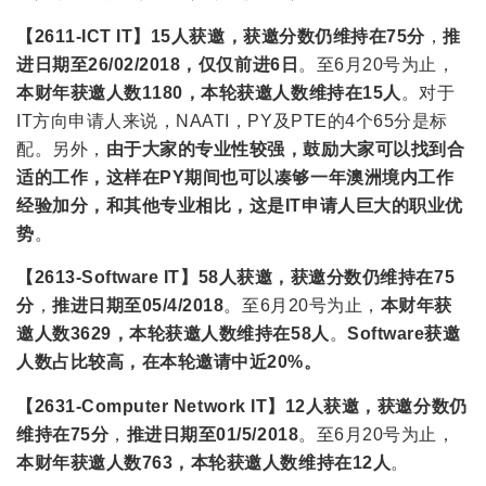
【2611-ICT IT】
15人获邀
，
获邀分数仍维持在75分
，
推
进日期至26/02/2018，仅仅前进6日
。至6月20号为止，
本财年获邀人数1180，本轮获邀人数维持在15人
。对于
IT方向申请人来说，NAATI，PY及PTE的4个65分是标
配。另外，
由于大家的专业性较强，鼓励大家可以找到合
适的工作，这样在PY期间也可以凑够一年澳洲境内工作
经验加分，和其他专业相比，这是IT申请人巨大的职业优
势
。
【2613-Software IT】
58人获邀
，
获邀分数仍维持在75
分
，
推进日期至05/4/2018
。至6月20号为止，
本财年获
邀人数3629，本轮获邀人数维持在58人
。
Software获邀
人数占比较高，在本轮邀请中近20%
。
【2631-Computer Network IT】
12人获邀
，
获邀分数仍
维持在75分
，
推进日期至01/5/2018
。至6月20号为止，
本财年获邀人数763，本轮获邀人数维持在12人
。