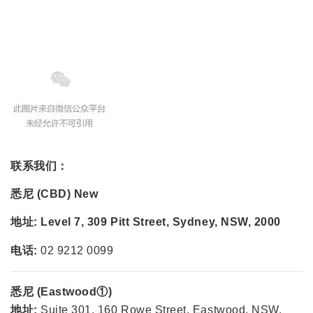
联系我们：
悉尼 (CBD)
New
地址:
Level 7, 309 Pitt Street, Sydney, NSW, 2000
电话:
02 9212 0099
悉尼 (Eastwood①)
地址:
Suite 301, 160 Rowe Street, Eastwood, NSW,