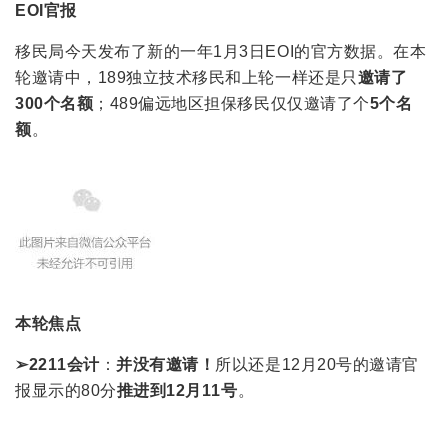
EOI
官报
移民局今天发布了新的一年1月3日EOI的官方数据。在本
轮邀请中，189独立技术移民和上轮一样还是只
邀请了
300个名
额
；489偏远地区担保移民仅仅邀请了个
5个名
额
。
本轮焦点
➢2211会计
：
并没有邀请！
所以还是12月20号的邀请官
报显示的80分
推进到12月11号
。