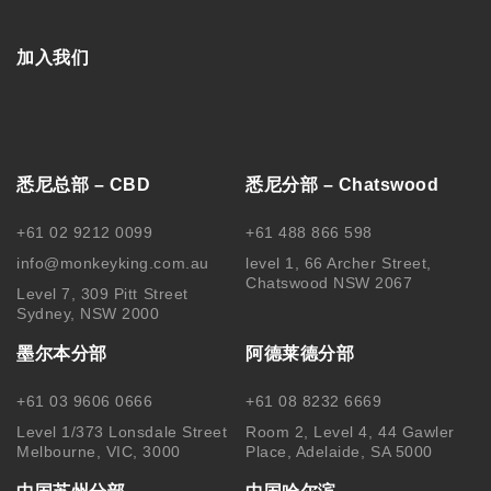
加入我们
悉尼总部 – CBD
悉尼分部 – Chatswood
+61 02 9212 0099
+61 488 866 598
info@monkeyking.com.au
level 1, 66 Archer Street,
Chatswood NSW 2067
Level 7, 309 Pitt Street
Sydney, NSW 2000
墨尔本分部
阿德莱德分部
+61 03 9606 0666
+61 08 8232 6669
Level 1/373 Lonsdale Street
Room 2, Level 4, 44 Gawler
Melbourne, VIC, 3000
Place, Adelaide, SA 5000