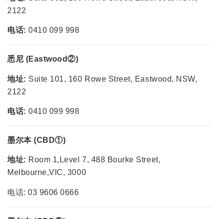
2122
电话:
0410 099 998
悉尼 (Eastwood②)
地址:
Suite 101, 160 Rowe Street, Eastwood, NSW,
2122
电话:
0410 099 998
墨尔本 (CBD①)
地址:
Room 1,Level 7, 488 Bourke Street,
Melbourne,VIC, 3000
电话: 03 9606 0666