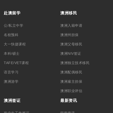
赴澳留学
澳洲移民
公/私立中学
澳洲入籍申请
名校预科
澳洲州担保
大一快捷课程
澳洲父母移民
本科/硕士
澳洲NIV签证
TAFE/VET课程
澳洲独立技术移民
语言学习
澳洲配偶移民
澳洲游学
澳洲雇主担保
澳洲职业评估
澳洲签证
最新资讯
毕业生工作签证
留学资讯