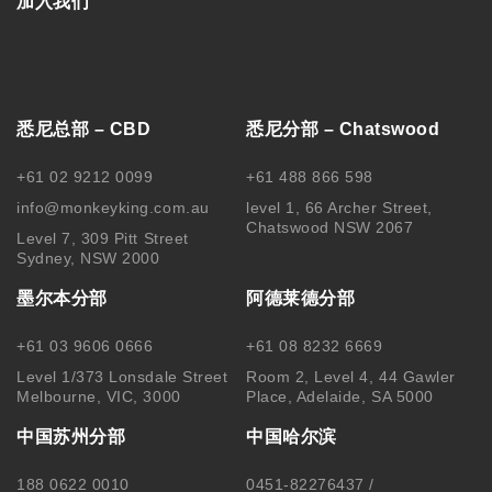
加入我们
悉尼总部 – CBD
悉尼分部 – Chatswood
+61 02 9212 0099
+61 488 866 598
info@monkeyking.com.au
level 1, 66 Archer Street,
Chatswood NSW 2067
Level 7, 309 Pitt Street
Sydney, NSW 2000
墨尔本分部
阿德莱德分部
+61 03 9606 0666
+61 08 8232 6669
Level 1/373 Lonsdale Street
Room 2, Level 4, 44 Gawler
Melbourne, VIC, 3000
Place, Adelaide, SA 5000
中国苏州分部
中国哈尔滨
188 0622 0010
0451-82276437 /