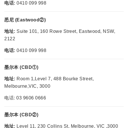
电话:
0410 099 998
悉尼 (Eastwood②)
地址:
Suite 101, 160 Rowe Street, Eastwood, NSW,
2122
电话:
0410 099 998
墨尔本 (CBD①)
地址:
Room 1,Level 7, 488 Bourke Street,
Melbourne,VIC, 3000
电话: 03 9606 0666
墨尔本 (CBD②)
地址:
Level 11, 230 Collins St, Melbourne, VIC ,3000