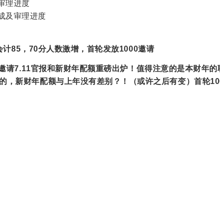
审理进度
成及审理进度
官报】会计85，70分人数激增，首轮发放1000邀请
I邀请
7.11官报
和
新财年配额
重磅出炉！
值得注意的是本财年的
样的，
新财年配额与上年没有差别？！
（或许之后有变）
首轮10
！