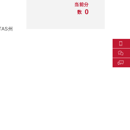
当前分
0
数
TAS州
-